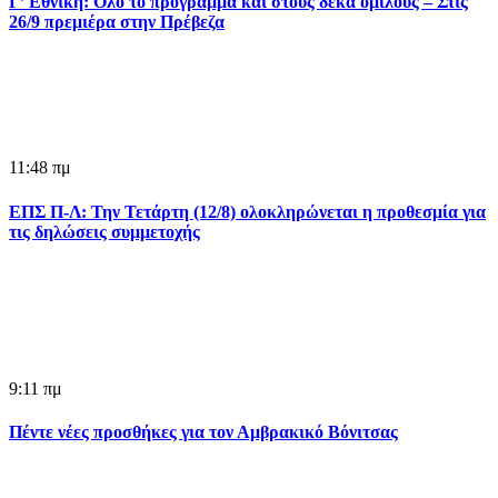
Γ’ Εθνική: Όλο το πρόγραμμα και στους δέκα ομίλους – Στις
26/9 πρεμιέρα στην Πρέβεζα
11:48 πμ
ΕΠΣ Π-Λ: Την Τετάρτη (12/8) ολοκληρώνεται η προθεσμία για
τις δηλώσεις συμμετοχής
9:11 πμ
Πέντε νέες προσθήκες για τον Αμβρακικό Βόνιτσας