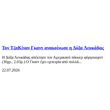
Τον ΤζαΚίναν Γκαντ ανακοίνωσε η Δόξα Λευκάδας
Η Δόξα Λευκάδας απέκτησε τον Αμερικανό πάουερ φόργουορντ
(30χρ., 2.03μ.) Ο Γκαντ έχει εμπειρία από πολλά...
22.07.2026