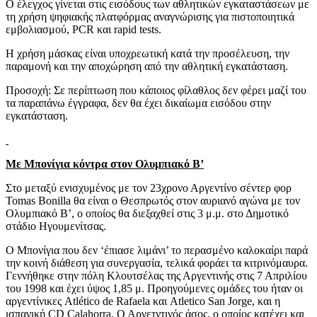
Ο έλεγχος γίνεται στις εισόδους των αθλητικών εγκαταστάσεων με
τη χρήση ψηφιακής πλατφόρμας αναγνώρισης για πιστοποιητικά
εμβολιασμού, PCR και rapid tests.
Η χρήση μάσκας είναι υποχρεωτική κατά την προσέλευση, την
παραμονή και την αποχώρηση από την αθλητική εγκατάσταση.
Προσοχή: Σε περίπτωση που κάποιος φίλαθλος δεν φέρει μαζί του
τα παραπάνω έγγραφα, δεν θα έχει δικαίωμα εισόδου στην
εγκατάσταση.
Με Μπονίγια κόντρα στον Ολυμπιακό Β’
Στο μεταξύ ενισχυμένος με τον 23χρονο Αργεντίνο σέντερ φορ
Tomas Bonilla θα είναι ο Θεσπρωτός στον αυριανό αγώνα με τον
Ολυμπιακό Β’, ο οποίος θα διεξαχθεί στις 3 μ.μ. στο Δημοτικό
στάδιο Ηγουμενίτσας.
Ο Μπονίγια που δεν ‘έπιασε λιμάνι’ το περασμένο καλοκαίρι παρά
την κοινή διάθεση για συνεργασία, τελικά φοράει τα κιτρινόμαυρα.
Γεννήθηκε στην πόλη Κλουτσέλας της Αργεντινής στις 7 Απριλίου
του 1998 και έχει ύψος 1,85 μ. Προηγούμενες ομάδες του ήταν οι
αργεντίνικες Atlético de Rafaela και Atletico San Jorge, και η
ισπανική CD Calahorra. Ο Αργετντινός άσος, ο οποίος κατέχει και