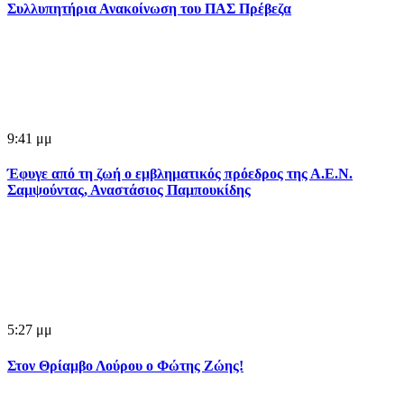
Συλλυπητήρια Ανακοίνωση του ΠΑΣ Πρέβεζα
9:41 μμ
Έφυγε από τη ζωή ο εμβληματικός πρόεδρος της Α.Ε.Ν.
Σαμψούντας, Αναστάσιος Παμπουκίδης
5:27 μμ
Στον Θρίαμβο Λούρου ο Φώτης Ζώης!