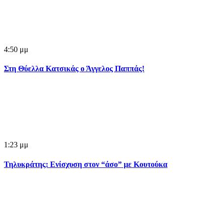
4:50 μμ
Στη Θύελλα Κατσικάς ο Άγγελος Παππάς!
1:23 μμ
Τηλυκράτης: Ενίσχυση στον “άσο” με Κουτούκα