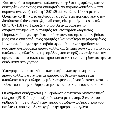
Έπειτα από τα παραπάνω καλούνται οι φίλοι της ομάδας κάτοχοι
εισιτηρίων διαρκείας και επιθυμούν να παρακολουθήσουν τον
αυριανό αγώνα, (Τετάρτη 12/01/2022 και ώρα 15:00) με τον
Ολυμπιακό Β’
, να το δηλώσουν άμεσα, είτε ηλεκτρονικά στην
διεύθυνση fcthesprotos@gmail.com, είτε με μήνυμα στο τηλ.
6971767118 (κα Γκορέζη), όπου θα αναγράφεται το
ονοματεπώνυμο και ο αριθμός του εισιτηρίου διαρκείας.
Παρακαλούμε για την, όσο το δυνατόν, πιο άμεση επιβεβαίωση
μιας και ο επιτρεπόμενος αριθμός είναι ιδιαίτερα περιορισμένος.
Ευχαριστούμε για την αμοιβαία προσπάθεια να τηρηθούν τα
αυστηρά υγειονομικά πρωτόκολλα και ζητάμε συγγνώμη από τους
υπόλοιπους φίλαθλους της ομάδας, που στηρίζουν ασίγαστα την
ομάδα μας με το απλό εισιτήριο και δεν θα έχουν τη δυνατότητα να
εισέλθουν στο γήπεδο.
Υπογραμμίζεται ότι βάσει των οριζόμενων υγειονομικών
πρωτοκόλλων, δυνατότητα παρουσίας θεατών παρέχεται
αποκλειστικά για πλήρως εμβολιασμένους ή νοσήσαντες κατά το
τελευταίο τρίμηνο, σύμφωνα με τις παρ. 2 και 3 του άρθρου 9.
Οι ανήλικοι εισέρχονται με βεβαίωση αρνητικού διαγνωστικού
ελέγχου (PCR ή rapid test), σύμφωνα με τις παρ. 2 και 3 του
άρθρου 9, ή με δήλωση αρνητικού αυτοδιαγνωστικού ελέγχου
(self-test), που έχει διενεργηθεί την ημέρα του αγώνα.