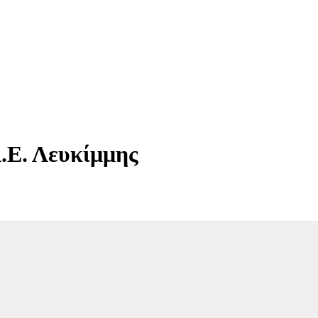
.Ε. Λευκίμμης