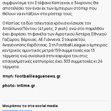
συμφωνία με τον Στέφανο Καπία και ο 34χρονος θα
αποτελέσει τον έναν εκ των έμπειρων στόπερ που
θέλουν να εντάξουν στο ρόστερ τους.
Ο Καπίας τα δύο τελευταία χρόνια ενίσχυσε τον
Απόλλωνα Πόντου (41 ματς, 2 γκολ), ενώ στο παρελθόν
έχει φορέσει τη φανέλα των Αγροτικού Αστέρα, Εθνικού
Γαζώρου, Βέροιας, ΑΕ Γιάννενα, Σταυραετού,
Αναγέννησης Καρδίτσας. Στη Football League ο έμπειρος
κεντρικός αμυντικός μετρά 159 συμμετοχές και 13
τέρματα, ενώ συνολικά στην καριέρα του στις
επαγγελματικές κατηγορίες έχει 303 συμμετοχές κι 24
τέρματα.
πηγή: footballleaguenews.gr
photo: intime.gr
Μοιράσου το στα social media