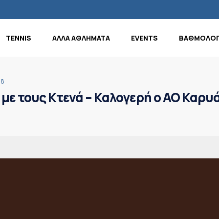
TENNIS
ΑΛΛΑ ΑΘΛΗΜΑΤΑ
EVENTS
ΒΑΘΜΟΛΟΓ
18
με τους Κτενά – Καλογερή ο ΑΟ Καρυ