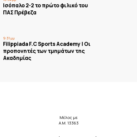
Ισόπαλο 2-2 το πρώτο φιλικό του
ΠΑΣ Πρέβεζα
9:31 μμ
Filippiada F.C Sports Academy | Οι
προπονητές των τμημάτων της
Ακαδημίας
Μέλος με
Α.Μ. 13363