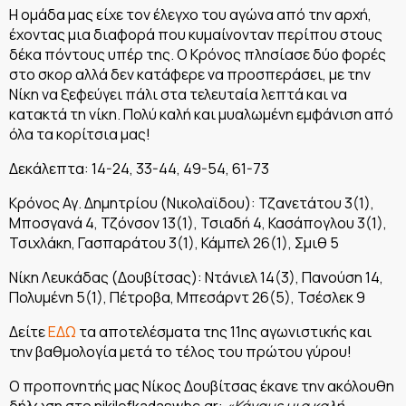
Η ομάδα μας είχε τον έλεγχο του αγώνα από την αρχή,
έχοντας μια διαφορά που κυμαίνονταν περίπου στους
δέκα πόντους υπέρ της. Ο Κρόνος πλησίασε δύο φορές
στο σκορ αλλά δεν κατάφερε να προσπεράσει, με την
Νίκη να ξεφεύγει πάλι στα τελευταία λεπτά και να
κατακτά τη νίκη. Πολύ καλή και μυαλωμένη εμφάνιση από
όλα τα κορίτσια μας!
Δεκάλεπτα: 14-24, 33-44, 49-54, 61-73
Κρόνος Αγ. Δημητρίου (Νικολαϊδου): Τζανετάτου 3(1),
Μποσγανά 4, Τζόνσον 13(1), Τσιαδή 4, Κασάπογλου 3(1),
Τσιχλάκη, Γασπαράτου 3(1), Κάμπελ 26(1), Σμιθ 5
Νίκη Λευκάδας (Δουβίτσας): Ντάνιελ 14(3), Πανούση 14,
Πολυμένη 5(1), Πέτροβα, Μπεσάρντ 26(5), Τσέσλεκ 9
Δείτε
ΕΔΩ
τα αποτελέσματα της 11ης αγωνιστικής και
την βαθμολογία μετά το τέλος του πρώτου γύρου!
Ο προπονητής μας Νίκος Δουβίτσας έκανε την ακόλουθη
δήλωση στο nikilefkadaswbc.gr:
«Κάναμε μια καλή