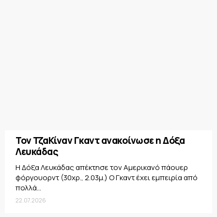
Τον ΤζαΚίναν Γκαντ ανακοίνωσε η Δόξα
Λευκάδας
Η Δόξα Λευκάδας απέκτησε τον Αμερικανό πάουερ
φόργουορντ (30χρ., 2.03μ.) Ο Γκαντ έχει εμπειρία από
πολλά...
22.07.2026