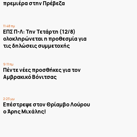
πρεμιέρα στην Πρέβεζα
11:48 πμ
ΕΠΣ Π-Λ: Την Τετάρτη (12/8)
ολοκληρώνεται η προθεσμία για
τις δηλώσεις συμμετοχής
9:11 πμ
Πέντε νέες προσθήκες για τον
Αμβρακικό Βόνιτσας
2:23 μμ
Επέστρεψε στον Θρίαμβο Λούρου
ο Άρης Μιχάλης!