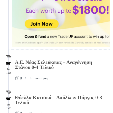
Α.Ε. Νέας Σελεύκειας – Αναγέννηση
90′
Στάνου 0-4 Τελικό
2nd
Half
0
Κοινοποίηση
Θύελλα Κατσικά – Απόλλων Πάργας 0-3
90′
Τελικό
2nd
Half