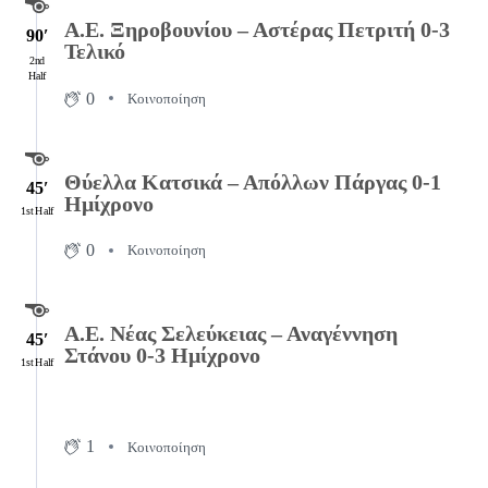
Α.Ε. Ξηροβουνίου – Αστέρας Πετριτή 0-3
90′
Τελικό
2nd
Half
0
Κοινοποίηση
Θύελλα Κατσικά – Απόλλων Πάργας 0-1
45′
Ημίχρονο
1st Half
0
Κοινοποίηση
Α.Ε. Νέας Σελεύκειας – Αναγέννηση
45′
Στάνου 0-3 Ημίχρονο
1st Half
1
Κοινοποίηση