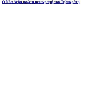
Ο Νόα Λεβή πρώτη μεταγραφή του Τηλυκράτη