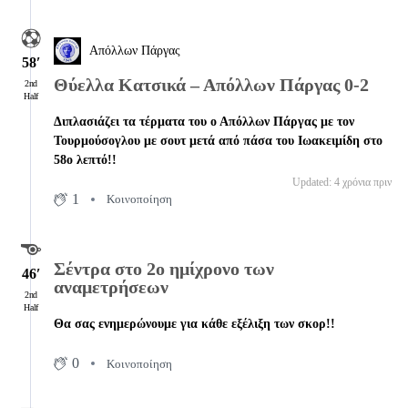
Απόλλων Πάργας
58′
Θύελλα Κατσικά – Απόλλων Πάργας 0-2
2nd
Half
Διπλασιάζει τα τέρματα του ο Απόλλων Πάργας με τον
Τουρμούσογλου με σουτ μετά από πάσα του Ιωακειμίδη στο
58ο λεπτό!!
Updated: 4 χρόνια πριν
1
Κοινοποίηση
Σέντρα στο 2ο ημίχρονο των
46′
αναμετρήσεων
2nd
Half
Θα σας ενημερώνουμε για κάθε εξέλιξη των σκορ!!
0
Κοινοποίηση