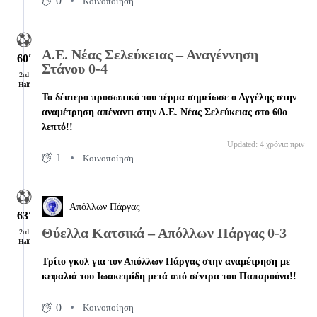
0
Κοινοποίηση
Α.Ε. Νέας Σελεύκειας – Αναγέννηση
60′
Στάνου 0-4
2nd
Half
Το δέυτερο προσωπικό του τέρμα σημείωσε ο Αγγέλης στην
αναμέτρηση απέναντι στην Α.Ε. Νέας Σελεύκειας στο 60ο
λεπτό!!
Updated: 4 χρόνια πριν
1
Κοινοποίηση
Απόλλων Πάργας
63′
Θύελλα Κατσικά – Απόλλων Πάργας 0-3
2nd
Half
Τρίτο γκολ για τον Απόλλων Πάργας στην αναμέτρηση με
κεφαλιά του Ιωακειμίδη μετά από σέντρα του Παπαρούνα!!
0
Κοινοποίηση