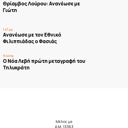
Θρίαμβος Λούρου: Ανανέωσε με
Γιώτη
1:47 μμ
Ανανέωσε με τον Εθνικό
Φιλιππιάδας ο Φασιάς
9:44 πμ
Ο Νόα Λεβή πρώτη μεταγραφή του
Τηλυκράτη
Μέλος με
Α.Μ. 13363