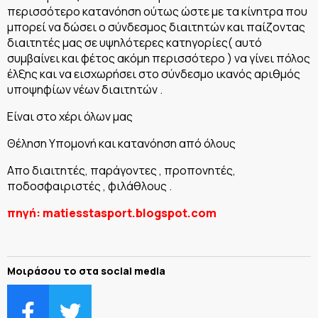
περισσότερο κατανόηση ούτως ώστε με τα κίνητρα που
μπορεί να δώσει ο σύνδεσμος διαιτητών και παίζοντας
διαιτητές μας σε υψηλότερες κατηγορίες( αυτό
συμβαίνει και φέτος ακόμη περισσότερο ) να γίνει πόλος
έλξης και να εισχωρήσει στο σύνδεσμο ικανός αριθμός
υποψηφίων νέων διαιτητών .
Είναι στο χέρι όλων μας
Θέληση Υπομονή και κατανόηση από όλους
Απο διαιτητές, παράγοντες , προπονητές,
ποδοσφαιριστές , φιλάθλους .
πηγή: matiesstasport.blogspot.com
Μοιράσου το στα social media