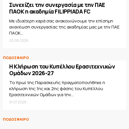
Συνεχίζει την συνεργασία με την ΠΑΕ
ΠΑΟΚ η ακαδημία FILIPPIADA FC
Με ιδιαίτερη χαρά σας ανακοινώνουμε την επίσημη
ανανέωση συνεργασίας της ακαδημίας μας με την ΠΑΕ
ΠΑΟΚ...
03.08.2026
ΠΟΔΟΣΦΑΙΡΟ
Η Κλήρωση του Κυπέλλου Ερασιτεχνικών
Ομάδων 2026-27
Το πρωί της Παρασκευής πραγματοποιήθηκε η
κλήρωση της 1ης και 2ης φάσης του Κυπέλλου
Ερασιτεχνικών Ομάδων για την...
31.07.2026
ΠΟΔΟΣΦΑΙΡΟ