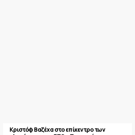
Κριστόφ Βαζέχα στο επίκεντρο των