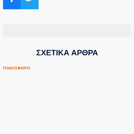
ΣΧΕΤΙΚΑ ΑΡΘΡΑ
ΠΟΔΟΣΦΑΙΡΟ