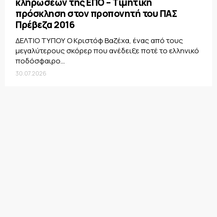
κληρώσεων της ΕΠΟ – Τιμητική
πρόσκληση στον προπονητή του ΠΑΣ
Πρέβεζα 2016
ΔΕΛΤΙΟ ΤΥΠΟΥ Ο Κριστόφ Βαζέχα, ένας από τους
μεγαλύτερους σκόρερ που ανέδειξε ποτέ το ελληνικό
ποδόσφαιρο...
30.07.2026