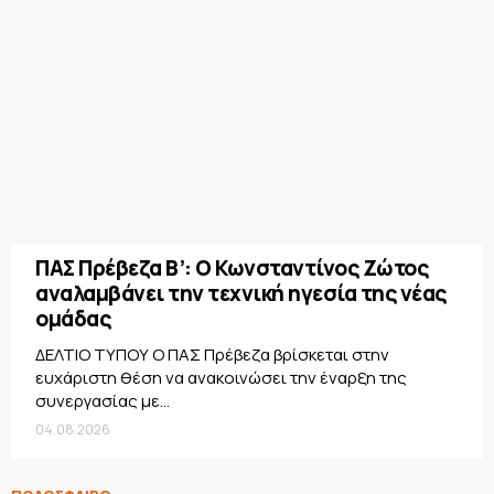
ΠΑΣ Πρέβεζα Β’: Ο Κωνσταντίνος Ζώτος
αναλαμβάνει την τεχνική ηγεσία της νέας
ομάδας
ΔΕΛΤΙΟ ΤΥΠΟΥ Ο ΠΑΣ Πρέβεζα βρίσκεται στην
ευχάριστη θέση να ανακοινώσει την έναρξη της
συνεργασίας με...
04.08.2026