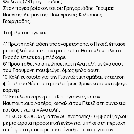
Φωλίνας(79’Γρηγοριάδης).
Στον πάγκο βρίσκονται οι: Γρηγοριάδης, Γκούμας,
Νούγιας, Διαμάντης, Πολυχρόνης, Κολιούσης,
Γεωργιάδης.
Το φιλμ του αγώνα:
4′ Πρώτη καλή φάση της αναμέτρησης, ο Πεκέζ, έπιασε
μια κεφλιά μετά τη σέντρα του Σταθόπουλου, αλλά ο
Γκαράς έπεσε και μπλόκαρε.
6′ Προσπαθεί να απειλήσει και η Ανατολή, με ένα σουτ
του Τσουμάνη που φεύγει όμως ψηλά άουτ.
10′ Καλή ευκαιρία για την Γιαννιώτικη ομάδαμ εκτέλεση
φάουλ του Νάσιου, η μπάλα όμως βρήκε κάπου κι έφυγε
κόρνερ.
12′ Εκτέλεση κόρνερ του Καραγιάννη για τον
Ναυπακτιακό Αστέρα, κεφαλιά του Πέκεζ στη συνέχεια
και άουτ για την Ανατολή.
13′ ΓΚΟΟΟΟΟΟΟΛ για τον ΑΟ Ανατολής! Ο Εμβραΐζογλου
με μια ωραία προσωπική ενέργεια, μπήκε στη περιοχή
από αριστερά και με σουτ άνοιξε το σκορ για την