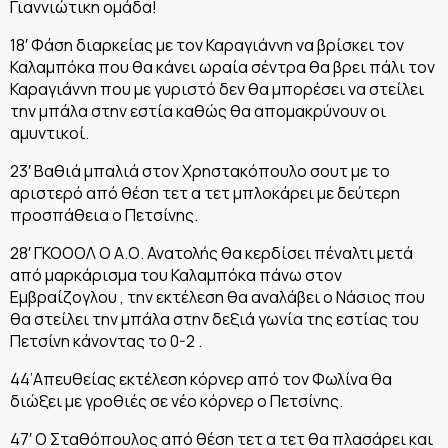
Γιαννιώτικη ομάδα!
18′ Φάση διαρκείας με τον Καραγιάννη να βρίσκει τον
Καλαμπόκα που θα κάνει ωραία σέντρα θα βρει πάλι τον
Καραγιάννη που με γυριστό δεν θα μπορέσει να στείλει
την μπάλα στην εστία καθώς θα απομακρύνουν οι
αμυντικοί.
23′ Βαθιά μπαλιά στον Χρηστακόπουλο σουτ με το
αριστερό από θέση τετ α τετ μπλοκάρει με δεύτερη
προσπάθεια ο Πετσίνης.
28′ ΓΚΟΟΟΛ Ο Α.Ο. Ανατολής θα κερδίσει πέναλτι μετά
από μαρκάρισμα του Καλαμπόκα πάνω στον
Εμβραίζογλου , την εκτέλεση θα αναλάβει ο Νάσιος που
θα στείλει την μπάλα στην δεξιά γωνία της εστίας του
Πετσίνη κάνοντας το 0-2 .
44’Απευθείας εκτέλεση κόρνερ από τον Φωλίνα θα
διώξει με γροθιές σε νέο κόρνερ ο Πετσίνης.
47′ Ο Σταθόπουλος από θέση τετ α τετ θα πλασάρει και