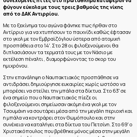
συνεχόμενες ήττες στο πρωτάθλημα κατάφεραν να
φύγουν εύκολα με τους τρεις βαθμούς της νίκης
από το ΔΑΚ Αντιρρίου.
Με το ξεκίνημα του αγώνα φάνηκε πως ήρθαν στο
Αντίρριο για να χτυπήσουν το παιχνίδι καθώς έφτασαν
στο γκολ με τον Εμβραϊζόγλου ύστερα από ατομική
προσπάθεια στο 14′. Στο 28 οι φιλοξενούμενοι θα
διπλασιάσουν τα τερματά τους με τον Νάσιο με
εκτέλεση πέναλτι , διαμορφώνοντας το σκορ του
ημιχρόνου.
Στην επανάληψη ο Ναυπακτιακός προσπάθησε να
αντιδράσει δημιούργησε ευκαιρίες χωρίς ωστόσο να
μπορέσει να στείλει την μπάλα στα δίκτυα. Στο 63′ σε
ένα σημείο που ο Ναυπακτιακός πίεζε οι
φιλοξενούμενοι σημείωσαν ακόμη ένα γκολ με τον
Τσουμάνη να σουτάρει μέσα από την μεγάλη περιοχή και
η μπάλα να κοντράρει στον Θωμόπουλο και στην
συνέχεια να καταλήγει στα δίκτυα του Πετσίνη. Στο 69′ ο
Χριστακόπουλος που βρέθηκε μόνος μέσα στην μεγάλη