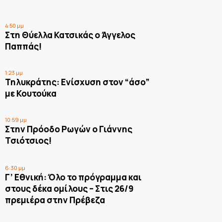
4:50 μμ
Στη Θύελλα Κατσικάς ο Άγγελος
Παππάς!
1:23 μμ
Τηλυκράτης: Ενίσχυση στον “άσο”
με Κουτούκα
10:59 μμ
Στην Πρόοδο Ρωγών ο Γιάννης
Τσιότσιος!
6:30 μμ
Γ’ Εθνική: Όλο το πρόγραμμα και
στους δέκα ομίλους – Στις 26/9
πρεμιέρα στην Πρέβεζα