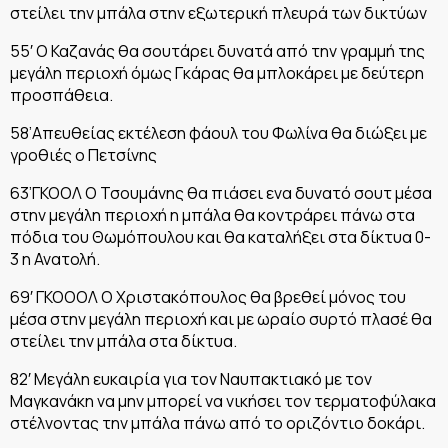
στείλει την μπάλα στην εξωτερική πλευρά των δικτύων
55′ Ο Καζανάς θα σουτάρει δυνατά από την γραμμή της
μεγάλη περιοχή όμως Γκάρας θα μπλοκάρει με δεύτερη
προσπάθεια.
58’Απευθείας εκτέλεση φάουλ του Φωλίνα θα διώξει με
γροθιές ο Πετσίνης
63’ΓΚΟΟΛ Ο Τσουμάνης θα πιάσει ενα δυνατό σουτ μέσα
στην μεγάλη περιοχή η μπάλα θα κοντράρει πάνω στα
πόδια του Θωμόπουλου και θα καταλήξει στα δίκτυα 0-
3 η Ανατολή.
69′ ΓΚΟΟΟΛ Ο Χριστακόπουλος θα βρεθεί μόνος του
μέσα στην μεγάλη περιοχή και με ωραίο συρτό πλασέ θα
στείλει την μπάλα στα δίκτυα.
82′ Μεγάλη ευκαιρία για τον Ναυπακτιακό με τον
Μαγκανάκη να μην μπορεί να νικήσει τον τερματοφύλακα
στέλνοντας την μπάλα πάνω από το οριζόντιο δοκάρι.