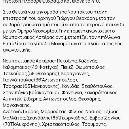
περιοχή πλάσαρε ψύχραιμα και έκανε το 4-0.
Στα θετικά για την ομάδα της Ναυπάκτου ήταν η
επιστροφή του αρχηγού Γιώργου Θεοχάρη μετά τον
σοβαρό τραυματισμό που είχε από το περσινό παιχνίδι
με τον Όμηρο Νεοχωρίου.Την επόμενη αγωνιστική ο
Ναυπακτιακός Αστέρας αντιμετωπίζει τον Απόλλωνα
Ευπαλίου στο γήπεδο Μαλαμάτων στα πλαίσια της 6ης
αγωνιστικής.
Ναυπακτιακός Αστέρας: Πετσίνης, Καζανάς,
Καλαμπόκας(49’Φατίγκα), Πεκέζ, Θωμόπουλος,
Τσεκούρας(58’Θεοχάρης), Καραγιάννης,
Γιαννόπουλος(36’Αντωνόπουλος),
Τσότρας(65’Μαγκανάκης), Κονιδάς, Σταθόπουλος.
Στον πάγκο βρίσκονται οι: Φαντίγκα, Ζαχαρόπουλος,
Αμπντέλ, Σίδερης, Αντωνόπουλος, Θεοχάρης,
Μαγκανάκης.
Ανατολή: Γκαράς, Μαρμούτας, Φίλιος, Νάσιος, Τζίμας,
Μαλλάτος, Σκανδάλης(85\Γεωργιάδης), Εμβραΐζογλου
(70’Πολυχρόνης ), Χριστακόπουλος, Τσουμάνης,