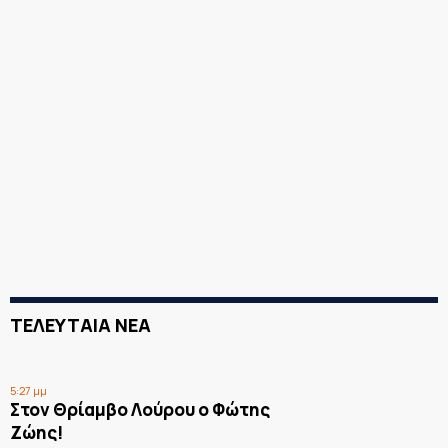
ΤΕΛΕΥΤΑΙΑ ΝΕΑ
5:27 μμ
Στον Θρίαμβο Λούρου ο Φώτης
Ζώης!