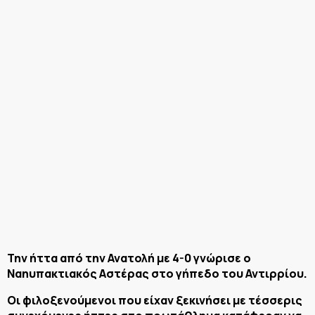
Την ήττα από την Ανατολή με 4-0 γνώρισε ο
Ναηυπακτιακός Αστέρας στο γήπεδο του Αντιρρίου.
Οι φιλοξενούμενοι που είχαν ξεκινήσει με τέσσερις