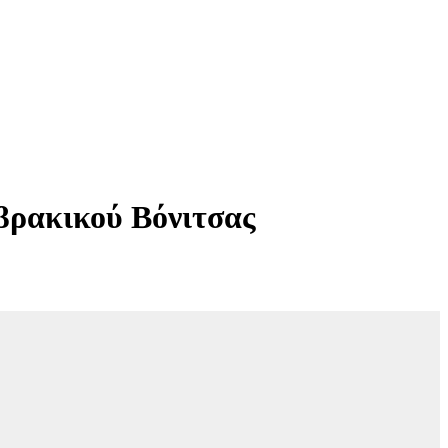
μβρακικού Βόνιτσας