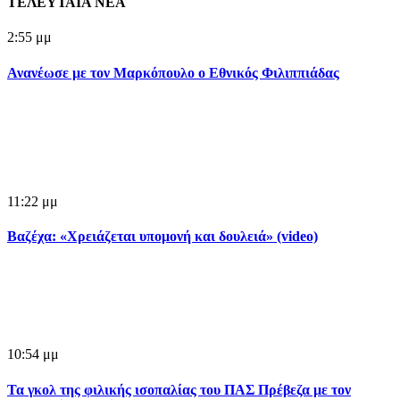
ΤΕΛΕΥΤΑΙΑ ΝΕΑ
2:55 μμ
Ανανέωσε με τον Μαρκόπουλο ο Εθνικός Φιλιππιάδας
11:22 μμ
Βαζέχα: «Χρειάζεται υπομονή και δουλειά» (video)
10:54 μμ
Τα γκολ της φιλικής ισοπαλίας του ΠΑΣ Πρέβεζα με τον