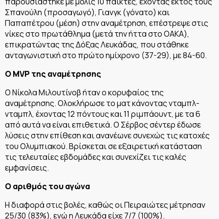
παρουσιάστηκε με μόλις 10 παίκτες, έχοντας εκτός τους
Σπανούλη (προσαγωγό), Γιανγκ (γόνατο) και
Παπαπέτρου (μέση) στην αναμέτρηση, επέστρεψε στις
νίκες στο πρωτάθλημα (μετά την ήττα στο ΟΑΚΑ),
επικρατώντας της Δόξας Λευκάδας, που στάθηκε
ανταγωνιστική στο πρώτο ημίχρονο (37-29), με 84-60.
Ο MVP της αναμέτρησης
Ο Νίκολα Μιλουτίνοβ ήταν ο κορυφαίος της
αναμέτρησης. Ολοκλήρωσε το ματ κάνοντας νταμπλ-
νταμπλ, έχοντας 12 πόντους και 11 ριμπάουντ, με τα 6
από αυτά να είναι επιθετικά. Ο Σέρβος σέντερ έδωσε
λύσεις στην επίθεση και ανανέωνε συνεχώς τις κατοχές
του Ολυμπιακού. Βρίσκεται σε εξαιρετική κατάσταση
τις τελευταίες εβδομάδες και συνεχίζει τις καλές
εμφανίσεις.
Ο αριθμός του αγώνα
Η διαφορά στις βολές, καθώς οι Πειραιώτες μέτρησαν
25/30 (83%), ενώ η Λευκάδα είχε 7/7 (100%).