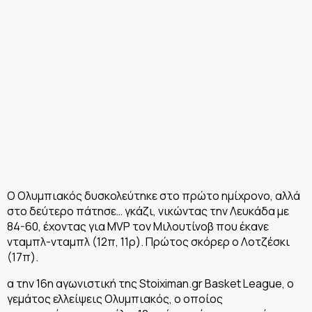
Ο Ολυμπιακός δυσκολεύτηκε στο πρώτο ημίχρονο, αλλά
στο δεύτερο πάτησε… γκάζι, νικώντας την Λευκάδα με
84-60, έχοντας για MVP τον Μιλουτίνοβ που έκανε
νταμπλ-νταμπλ (12π, 11ρ). Πρώτος σκόρερ ο Λοτζέσκι
(17π).
α την 16η αγωνιστική της Stoiximan.gr Basket League, ο
γεμάτος ελλείψεις Ολυμπιακός, ο οποίος