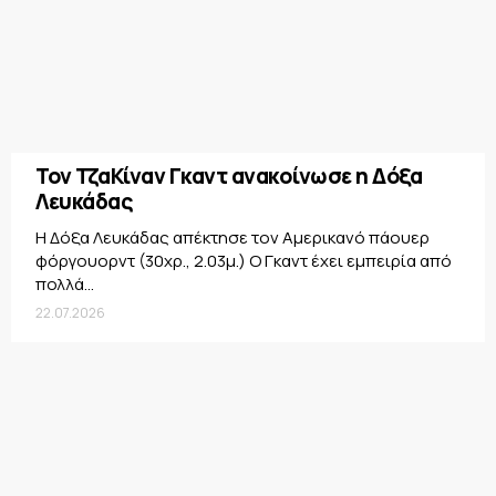
Τον ΤζαΚίναν Γκαντ ανακοίνωσε η Δόξα
Λευκάδας
Η Δόξα Λευκάδας απέκτησε τον Αμερικανό πάουερ
φόργουορντ (30χρ., 2.03μ.) Ο Γκαντ έχει εμπειρία από
πολλά...
22.07.2026