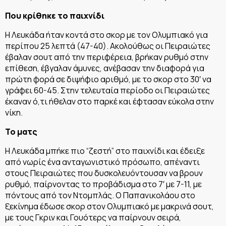
Που κρίθηκε το παιχνίδι
Η Λευκάδα ήταν κοντά στο σκορ με τον Ολυμπιακό για
περίπου 25 λεπτά (47-40). Ακολούθως οι Πειραιώτες
έβαλαν σουτ από την περιφέρεια, βρήκαν ρυθμό στην
επίθεση, έβγαλαν άμυνες, ανέβασαν την διαφορά για
πρώτη φορά σε διψήφιο αριθμό, με το σκορ στο 30′ να
γράφει 60-45. Στην τελευταία περίοδο οι Πειραιώτες
έκαναν ό,τι ήθελαν στο παρκέ και έφτασαν εύκολα στην
νίκη.
Το ματς
Η Λευκάδα μπήκε πιο “ζεστή” στο παιχνίδι και έδειξε
από νωρίς ένα ανταγωνιστικό πρόσωπο, απέναντι
στους Πειραιώτες που δυσκολευόντουσαν να βρουν
ρυθμό, παίρνοντας το προβάδισμα στο 7′ με 7-11, με
πόντους από τον Ντομπλάς. Ο Παπανικολάου στο
ξεκίνημα έδωσε σκορ στον Ολυμπιακό με μακρινά σουτ,
με τους Γκριν και Γουότερς να παίρνουν σειρά,