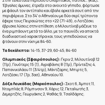
Στην τελευταία περίοδο ο Ολυμπιακός πάτησε… γκάζι.
Έβγαλες άμυνες, έτρεξε στο ανοιχτό γήπεδο, φόρτωσε
με φάουλ τον αντίπαλο και έβαλε αρκετά σουτ από την
περιφέρεια. Στο 34′ ο Αθηναίου με δύο σερί τρίποντα
έφερε τους Πειραιώτες στο +22 (71-49), ο Λοτζέσκι
έβρισκε λύσεις στην επίθεση, ο Μιλουτίνοβ μάζευε το
ένα ριμπάουντ μετά το άλλο, με το παιχνίδι να αποκτά
διαδικαστικό χαρακτήρα και τους γηπεδούχους να
φτάνουν στην νίκη με 84-60.
Τα δεκάλεπτα:
14-15, 37-29, 60-45, 84-60
Ολυμπιακός (Σφαιρόπουλος):
Γκριν 2, Μιλουτίνοβ 12
(11ρ), Γουότερς 15 (1), Αγραβάνης 8 (11ρ), Πρίντεζης 4,
Παπανικολάου 11 (3/4τρ), Μάντζαρης, Μπιρτς 5,
Λοτζέσκι 17 (7ρ, 3ασ), Αθηναίου 10.
Δόξα Λευκάδας (Μαρκόπουλος):
Σκοτ 6, Άμποτ 11,
Ντομπλάς 8, Ρόμπινσον 9, Χάρις 12, Πεταλωτής 3,
Δεμερτζής, Γεωργάκης 2, Ψαθάς 9, Τσαλδάρης.