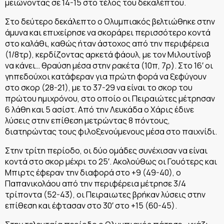
μειώνοντας σε 14-15 στο τέλος του δεκαλέπτου.
Στο δεύτερο δεκάλεπτο ο Ολυμπιακός βελτιώθηκε στην
άμυνα και επιχείρησε να σκοράρει περισσότερο κοντά
στο καλάθι, καθώς ήταν άστοχος από την περιφέρεια
(1/8τρ), κερδίζοντας αρκετά φάουλ, με τον Μιλουτίνοβ
να κάνει… θραύση μέσα στην ρακέτα (10π, 7ρ). Στο 16′ οι
γηπεδούχοι κατάφεραν για πρώτη φορά να ξεφύγουν
στο σκορ (28-21), με το 37-29 να είναι το σκορ του
πρώτου ημιχρόνου, στο οποίο οι Πειραιώτες μέτρησαν
6 λάθη και 5 ασίστ. Από την Λευκάδα ο Χάρις έδινε
λύσεις στην επίθεση μετρώντας 8 πόντους,
διατηρώντας τους φιλοξενούμενους μέσα στο παιχνίδι.
Στην τρίτη περίοδο, οι δύο ομάδες συνέχισαν να είναι
κοντά στο σκορ μέχρι το 25′. Ακολούθως οι Γουότερς και
Μπιρτς έφεραν την διαφορά στο +9 (49-40), ο
Παπανικολάου από την περιφέρεια μέτρησε 3/4
τρίποντα (52-43), οι Πειραιωτες βρήκαν λύσεις στην
επίθεση και έφτασαν στο 30′ στο +15 (60-45).