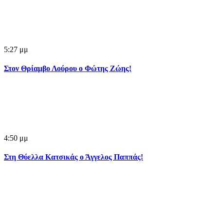
5:27 μμ
Στον Θρίαμβο Λούρου ο Φώτης Ζώης!
4:50 μμ
Στη Θύελλα Κατσικάς ο Άγγελος Παππάς!