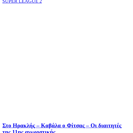
SUPER LEAGUE 2
Στο Ηρακλής – Καβάλα ο Φίτσας – Οι διαιτητές
της 11ης αγωνιστικής