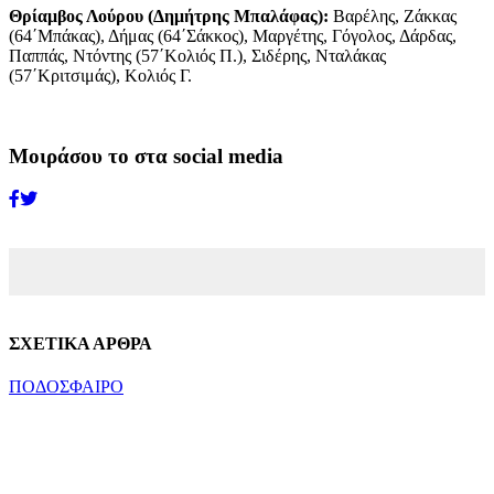
Θρίαμβος Λούρου (Δημήτρης Μπαλάφας):
Βαρέλης, Ζάκκας
(64΄Μπάκας), Δήμας (64΄Σάκκος), Μαργέτης, Γόγολος, Δάρδας,
Παππάς, Ντόντης (57΄Κολιός Π.), Σιδέρης, Νταλάκας
(57΄Κριτσιμάς), Κολιός Γ.
Μοιράσου το στα social media
ΣΧΕΤΙΚΑ ΑΡΘΡΑ
ΠΟΔΟΣΦΑΙΡΟ