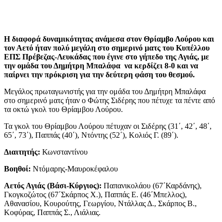
Η διαφορά δυναμικότητας ανάμεσα στον Θρίαμβο Λούρου και
τον Αετό ήταν πολύ μεγάλη στο σημερινό ματς του Κυπέλλου
ΕΠΣ Πρέβεζας-Λευκάδας που έγινε στο γήπεδο της Αγιάς, με
την ομάδα του Δημήτρη Μπαλάφα να κερδίζει 8-0 και να
παίρνει την πρόκριση για την δεύτερη φάση του θεσμού.
Μεγάλος πρωταγωνιστής για την ομάδα του Δημήτρη Μπαλάφα
στο σημερινό ματς ήταν ο Φώτης Σιδέρης που πέτυχε τα πέντε από
τα οκτώ γκολ του Θρίαμβου Λούρου.
Τα γκολ του Θρίαμβου Λούρου πέτυχαν οι Σιδέρης (31΄, 42΄, 48΄,
65΄, 73΄), Παππάς (40΄), Ντόντης (52΄), Κολιός Γ. (89΄).
Διαιτητής:
Κωνσταντίνου
Βοηθοί:
Ντόμαρης-Μαυροκέφαλου
Αετός Αγιάς (Βάσι-Κύργιος):
Παπανικολάου (67΄Καρδάνης),
Γκογκοζώτος (67΄Σκάρπος Χ.), Παππάς Ε. (46΄Μπελλος),
Αθανασίου, Κουρούτης, Γεωργίου, Ντάλλας Δ., Σκάρπος Β.,
Κοφύρας, Παππάς Σ., Λιάλιας.