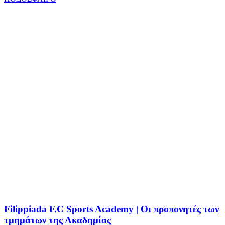
Filippiada F.C Sports Academy | Οι προπονητές των
τμημάτων της Ακαδημίας