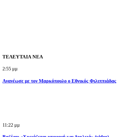
ΤΕΛΕΥΤΑΙΑ ΝΕΑ
2:55 μμ
Ανανέωσε με τον Μαρκόπουλο ο Εθνικός Φιλιππιάδας
11:22 μμ
Βαζέχα: «Χρειάζεται υπομονή και δουλειά» (video)