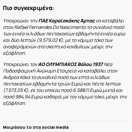
Πιο συγκεκριμένα:
Υποχρεώνει την
ΠΑΕ Καραϊσκάκης Άρτας
να καταβάλει
στον Rafael Fernandes Do Nascimento το συνολικό ποσό
των εννέα χιλιάδων πεντακοσίων εβδομήντα εννέα ευρώ
και δύο λεπτών (9.579,02 €), με το νόμιμο τόκο των
αναφερόμενων στο σκεπτικό κονδυλίων, μέχρι την
εξόφληση.
Υποχρεώνει τον
ΑΟ ΟΛΥΜΠΙΑΚΟΣ Βόλου 1937
Νέα
Ποδοσφαιρική Ανώνυμη Εταιρεία να καταβάλει στον
Ανδρέα Κόκα το συνολικό ποσό των επτά χιλιάδων
πεντακοσίων εβδομήντα τριών Ευρώ και πέντε λεπτών
(7.573,05 €), εκ του οποίου ποσό 6.588,11 Ευρώ μικτά και
ποσό 984,94 Ευρώ καθαρά, με τον νόμιμο τόκο, μέχρι την
εξόφληση.
Μοιράσου το στα social media