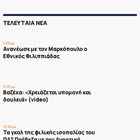
ΤΕΛΕΥΤΑΙΑ ΝΕΑ
2:55 μμ
Ανανέωσε με τον Μαρκόπουλο ο
Εθνικός Φιλιππιάδας
11:22 μμ
Βαζέχα: «Χρειάζεται υπομονή και
δουλειά» (video)
10:54 μμ
Τα γκολ της φιλικής ισοπαλίας του
ΠΑΣ Πρέβεζα με τον Αγροτικό