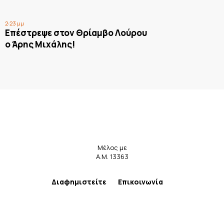
2:23 μμ
Επέστρεψε στον Θρίαμβο Λούρου
ο Άρης Μιχάλης!
Μέλος με
Α.Μ. 13363
Διαφημιστείτε
Επικοινωνία