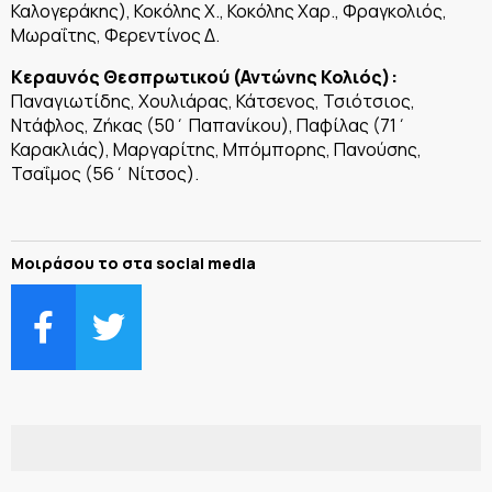
Καλογεράκης), Κοκόλης Χ., Κοκόλης Χαρ., Φραγκολιός,
Μωραΐτης, Φερεντίνος Δ.
Κεραυνός Θεσπρωτικού (Αντώνης Κολιός):
Παναγιωτίδης, Χουλιάρας, Κάτσενος, Τσιότσιος,
Ντάφλος, Ζήκας (50΄ Παπανίκου), Παφίλας (71΄
Καρακλιάς), Μαργαρίτης, Μπόμπορης, Πανούσης,
Τσαΐμος (56΄ Νίτσος).
Μοιράσου το στα social media