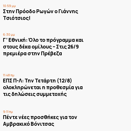
10:59 μμ
Στην Πρόοδο Ρωγών ο Γιάννης
Τσιότσιος!
6:30 μμ
Γ’ Εθνική: Όλο το πρόγραμμα και
στους δέκα ομίλους – Στις 26/9
πρεμιέρα στην Πρέβεζα
11:48 πμ
ΕΠΣ Π-Λ: Την Τετάρτη (12/8)
ολοκληρώνεται η προθεσμία για
τις δηλώσεις συμμετοχής
9:11 πμ
Πέντε νέες προσθήκες για τον
Αμβρακικό Βόνιτσας