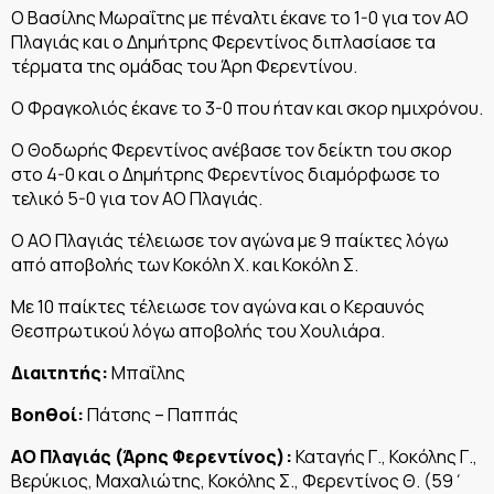
Ο Βασίλης Μωραΐτης με πέναλτι έκανε το 1-0 για τον ΑΟ
Πλαγιάς και ο Δημήτρης Φερεντίνος διπλασίασε τα
τέρματα της ομάδας του Άρη Φερεντίνου.
Ο Φραγκολιός έκανε το 3-0 που ήταν και σκορ ημιχρόνου.
Ο Θοδωρής Φερεντίνος ανέβασε τον δείκτη του σκορ
στο 4-0 και ο Δημήτρης Φερεντίνος διαμόρφωσε το
τελικό 5-0 για τον ΑΟ Πλαγιάς.
Ο ΑΟ Πλαγιάς τέλειωσε τον αγώνα με 9 παίκτες λόγω
από αποβολής των Κοκόλη Χ. και Κοκόλη Σ.
Με 10 παίκτες τέλειωσε τον αγώνα και ο Κεραυνός
Θεσπρωτικού λόγω αποβολής του Χουλιάρα.
Διαιτητής:
Μπαΐλης
Βοηθοί:
Πάτσης – Παππάς
ΑΟ Πλαγιάς (Άρης Φερεντίνος):
Καταγής Γ., Κοκόλης Γ.,
Βερύκιος, Μαχαλιώτης, Κοκόλης Σ., Φερεντίνος Θ. (59΄