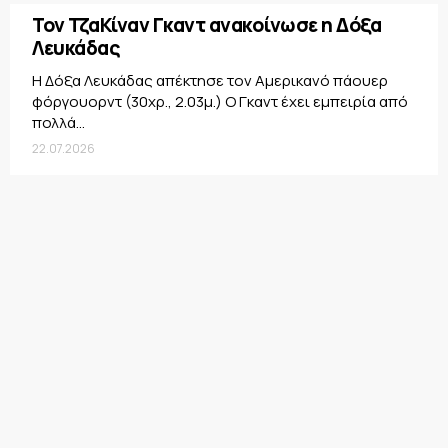
Τον ΤζαΚίναν Γκαντ ανακοίνωσε η Δόξα
Λευκάδας
Η Δόξα Λευκάδας απέκτησε τον Αμερικανό πάουερ
φόργουορντ (30χρ., 2.03μ.) Ο Γκαντ έχει εμπειρία από
πολλά...
22.07.2026