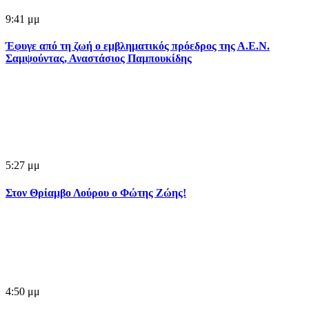
9:41 μμ
Έφυγε από τη ζωή ο εμβληματικός πρόεδρος της Α.Ε.Ν.
Σαμψούντας, Αναστάσιος Παμπουκίδης
5:27 μμ
Στον Θρίαμβο Λούρου ο Φώτης Ζώης!
4:50 μμ