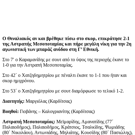
Ο Θιναλιακός αν και βρέθηκε πίσω στο σκορ, επικράτησε 2-1
της Αστραπής Μεσοποταμίας και πήρε μεγάλη νίκη για την 2η
αγωνιστική των μπαράζ ανόδου στη Γ’ Εθνική.
Στο 7′ ο Καραμανίδης με σουτ από το ύψος της περιοχής έκανε το
1-0 για την Αστραπή Μεσοποταμίας.
Στο 42΄ ο Χατζηδημητρίου με πέναλτι έκανε το 1-1 που ήταν και
σκορ ημιχρόνου.
Στο 53΄ ο Χατζηδημητρίου με σουτ διαμόρφωσε το τελικό 1-2.
Διαιτητής:
Μαργιόλας (Καρδίτσας)
Βοηθοί:
Γιοβάνης – Καλογριανίτης (Καρδίτσας)
Αστραπή Μεσοποταμίας:
Μεϊμαρίδης, Αμανατίδης (77΄
Παλαιοδήμος), Παλαιοδήμος, Κράτσιος, Τσαλκίδης, Ψωμιάδης
(80΄ Νικολάου), Αντωνιάδης, Μηλιάτης, Κουσίδης (80΄ Πασιώλης),