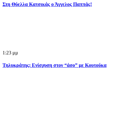
Στη Θύελλα Κατσικάς ο Άγγελος Παππάς!
1:23 μμ
Τηλυκράτης: Ενίσχυση στον “άσο” με Κουτούκα