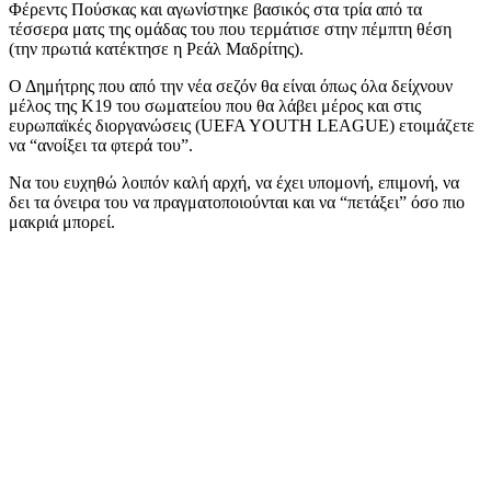
Φέρεντς Πούσκας και αγωνίστηκε βασικός στα τρία από τα
τέσσερα ματς της ομάδας του που τερμάτισε στην πέμπτη θέση
(την πρωτιά κατέκτησε η Ρεάλ Μαδρίτης).
Ο Δημήτρης που από την νέα σεζόν θα είναι όπως όλα δείχνουν
μέλος της Κ19 του σωματείου που θα λάβει μέρος και στις
ευρωπαϊκές διοργανώσεις (UEFA YOUTH LEAGUE) ετοιμάζετε
να “ανοίξει τα φτερά του”.
Να του ευχηθώ λοιπόν καλή αρχή, να έχει υπομονή, επιμονή, να
δει τα όνειρα του να πραγματοποιούνται και να “πετάξει” όσο πιο
μακριά μπορεί.