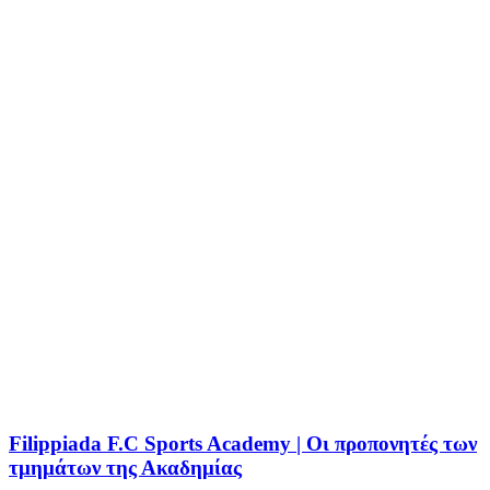
Filippiada F.C Sports Academy | Οι προπονητές των
τμημάτων της Ακαδημίας