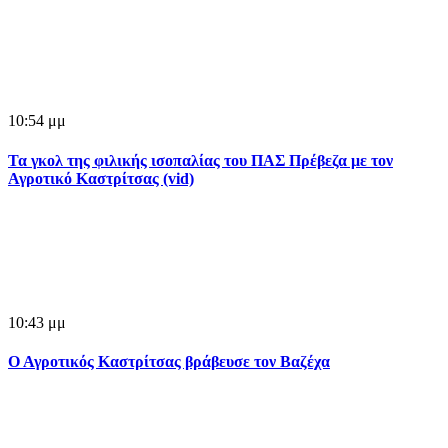
10:54 μμ
Τα γκολ της φιλικής ισοπαλίας του ΠΑΣ Πρέβεζα με τον
Αγροτικό Καστρίτσας (vid)
10:43 μμ
Ο Αγροτικός Καστρίτσας βράβευσε τον Βαζέχα