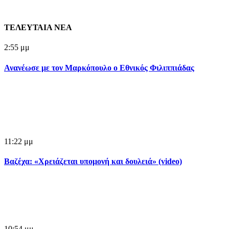
ΤΕΛΕΥΤΑΙΑ ΝΕΑ
2:55 μμ
Ανανέωσε με τον Μαρκόπουλο ο Εθνικός Φιλιππιάδας
11:22 μμ
Βαζέχα: «Χρειάζεται υπομονή και δουλειά» (video)
10:54 μμ