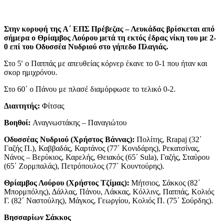
Στην κορυφή της Α΄ ΕΠΣ Πρέβεζας – Λευκάδας βρίσκεται από
σήμερα ο Θρίαμβος Λούρου μετά τη εκτός έδρας νίκη του με 2-
0 επί του Οδυσσέα Νυδριού στο γήπεδο Πλαγιάς.
Στο 5′ ο Παππάς με απευθείας κόρνερ έκανε το 0-1 που ήταν και
σκορ ημιχρόνου.
Στο 60΄ ο Πάνου με πλασέ διαμόρφωσε το τελικό 0-2.
Διαιτητής:
Φίτσας
Βοηθοί:
Αναγνωστάκης – Παναγιώτου
Οδυσσέας Νυδριού (Χρήστος Βάννας):
Πολίτης, Rrapaj (32΄
Γαζής Π.), Καββαδάς, Καρτάνος (77΄ Κονιδάρης), Ρεκατσίνας,
Νάνος – Βερύκιος, Καρελής, Θειακός (65΄ Sula), Γαζής, Σταύρου
(65΄ Ζορμπαλάς), Πετρόπουλος (77΄ Κουντούρης).
Θρίαμβος Λούρου (Χρήστος Τζίμας):
Μήτσιος, Σάκκος (82΄
Μπορμπόλης), Δάλλας, Πάνου, Λάκκας, Κόλλινς, Παππάς, Κολιός
Γ. (82΄ Ναστούλης), Μάγκος, Γεωργίου, Κολιός Π. (75΄ Σούρδης).
Βησσαρίων Σάκκος