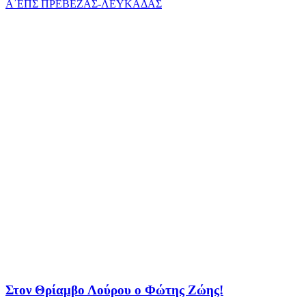
Α΄ΕΠΣ ΠΡΕΒΕΖΑΣ-ΛΕΥΚΑΔΑΣ
Στον Θρίαμβο Λούρου ο Φώτης Ζώης!