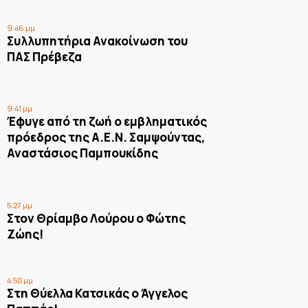
9:46 μμ
Συλλυπητήρια Ανακοίνωση του
ΠΑΣ Πρέβεζα
9:41 μμ
Έφυγε από τη ζωή ο εμβληματικός
πρόεδρος της Α.Ε.Ν. Σαμψούντας,
Αναστάσιος Παμπουκίδης
5:27 μμ
Στον Θρίαμβο Λούρου ο Φώτης
Ζώης!
4:50 μμ
Στη Θύελλα Κατσικάς ο Άγγελος