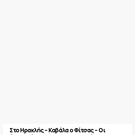
Στο Ηρακλής – Καβάλα ο Φίτσας – Οι