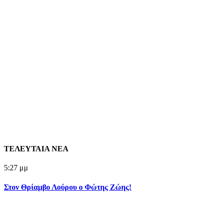
ΤΕΛΕΥΤΑΙΑ ΝΕΑ
5:27 μμ
Στον Θρίαμβο Λούρου ο Φώτης Ζώης!