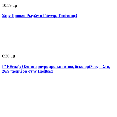
10:59 μμ
Στην Πρόοδο Ρωγών ο Γιάννης Τσιότσιος!
6:30 μμ
Γ’ Εθνική: Όλο το πρόγραμμα και στους δέκα ομίλους – Στις
26/9 πρεμιέρα στην Πρέβεζα