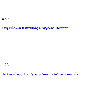
4:50 μμ
Στη Θύελλα Κατσικάς ο Άγγελος Παππάς!
1:23 μμ
Τηλυκράτης: Ενίσχυση στον “άσο” με Κουτούκα