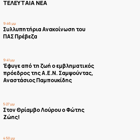
ΤΕΛΕΥΤΑΙΑ ΝΕΑ
9:46 μμ
Συλλυπητήρια Ανακοίνωση του
ΠΑΣ Πρέβεζα
9:41 μμ
Έφυγε από τη ζωή ο εμβληματικός
πρόεδρος της Α.Ε.Ν. Σαμψούντας,
Αναστάσιος Παμπουκίδης
5:27 μμ
Στον Θρίαμβο Λούρου ο Φώτης
Ζώης!
4:50 μμ