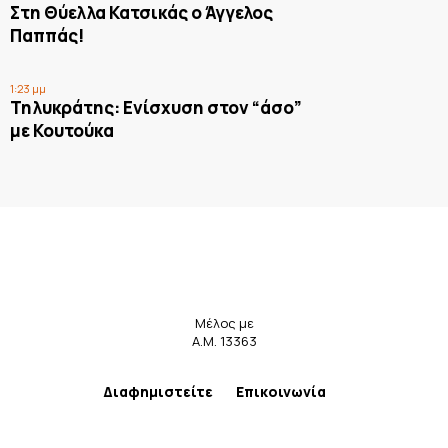
Στη Θύελλα Κατσικάς ο Άγγελος
Παππάς!
1:23 μμ
Τηλυκράτης: Ενίσχυση στον “άσο”
με Κουτούκα
Μέλος με
Α.Μ. 13363
Διαφημιστείτε
Επικοινωνία