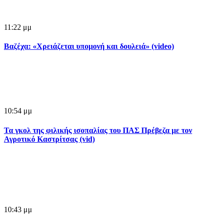
11:22 μμ
Βαζέχα: «Χρειάζεται υπομονή και δουλειά» (video)
10:54 μμ
Τα γκολ της φιλικής ισοπαλίας του ΠΑΣ Πρέβεζα με τον
Αγροτικό Καστρίτσας (vid)
10:43 μμ