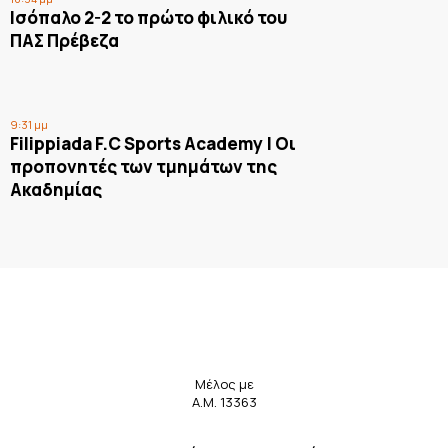
Ισόπαλο 2-2 το πρώτο φιλικό του
ΠΑΣ Πρέβεζα
9:31 μμ
Filippiada F.C Sports Academy | Οι
προπονητές των τμημάτων της
Ακαδημίας
Μέλος με
Α.Μ. 13363