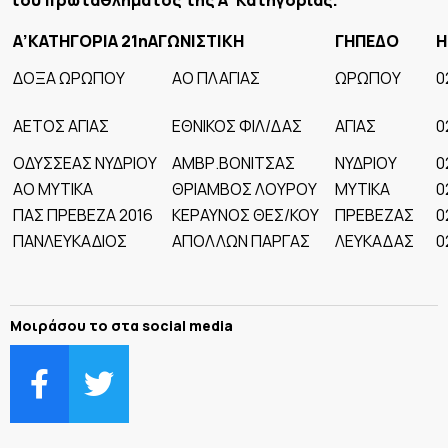
Α’ΚΑΤΗΓΟΡΙΑ 21ηΑΓΩΝΙΣΤΙΚΗ
ΓΗΠΕΔΟ
Η
ΔΟΞΑ ΩΡΩΠΟΥ
ΑΟ ΠΛΑΓΙΑΣ
ΩΡΩΠΟΥ
0
ΑΕΤΟΣ ΑΓΙΑΣ
ΕΘΝΙΚΟΣ ΦΙΛ/ΔΑΣ
ΑΓΙΑΣ
0
ΟΔΥΣΣΕΑΣ ΝΥΔΡΙΟΥ
ΑΜΒΡ.ΒΟΝΙΤΣΑΣ
ΝΥΔΡΙΟΥ
0
ΑΟ ΜΥΤΙΚΑ
ΘΡΙΑΜΒΟΣ ΛΟΥΡΟΥ
ΜΥΤΙΚΑ
0
ΠΑΣ ΠΡΕΒΕΖΑ 2016
ΚΕΡΑΥΝΟΣ ΘΕΣ/ΚΟΥ
ΠΡΕΒΕΖΑΣ
0
ΠΑΝΛΕΥΚΑΔΙΟΣ
ΑΠΟΛΛΩΝ ΠΑΡΓΑΣ
ΛΕΥΚΑΔΑΣ
0
Μοιράσου το στα social media