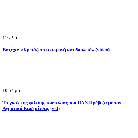
11:22 μμ
Βαζέχα: «Χρειάζεται υπομονή και δουλειά» (video)
10:54 μμ
Τα γκολ της φιλικής ισοπαλίας του ΠΑΣ Πρέβεζα με τον
Αγροτικό Καστρίτσας (vid)