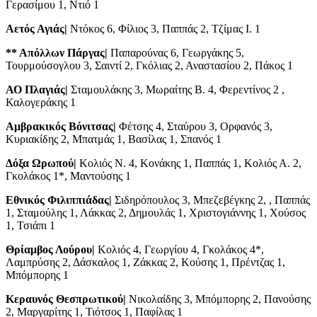
Γερασίμου 1, Ντιό 1
Αετός Αγιάς|
Ντόκος 6, Φίλιος 3, Παππάς 2, Τζίμας Ι. 1
** Απόλλων Πάργας|
Παπαρούνας 6, Γεωργάκης 5,
Τουρμούσογλου 3, Σαιντί 2, Γκόλιας 2, Αναστασίου 2, Πάκος 1
ΑΟ Πλαγιάς|
Σταμουλάκης 3, Μωραίτης Β. 4, Φερεντίνος 2 ,
Καλογεράκης 1
Αμβρακικός Βόνιτσας|
Φέτσης 4, Σταύρου 3, Ορφανός 3,
Κυριακίδης 2, Μπατμάς 1, Βασίλας 1, Σπανός 1
Δόξα Ωρωπού|
Κολιός Ν. 4, Κονάκης 1, Παππάς 1, Κολιός Α. 2,
Γκολάκος 1*, Μαντούσης 1
Εθνικός Φιλιππιάδας|
Σιδηρόπουλος 3, Μπεζεβέγκης 2, , Παππάς
1, Σταμούλης 1, Λάκκας 2, Δημουλάς 1, Χριστογιάννης 1, Χούσος
1, Τσιάπι 1
Θρίαμβος Λούρου|
Κολιός 4, Γεωργίου 4, Γκολάκος 4*,
Λαμπρύσης 2, Δάσκαλος 1, Ζάκκας 2, Κούσης 1, Πρέντζας 1,
Μπόμπορης 1
Κεραυνός Θεσπρωτικού|
Νικολαίδης 3, Μπόμπορης 2, Πανούσης
2, Μαργαρίτης 1, Τιότσος 1, Παφίλας 1