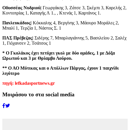
Οδυσσέας Νυδριού|
Γεωργάκης 3, Ζάτσε 3, Σκέμπι 3, Καρελής 2,
Κοντοπρίας 1, Καταγής Λ 1., , Κτενάς 1, Καρτάνος 1.
Πανλευκάδιος|
Κόκκαλης 4, Βεργίνης 3, Μάουρο Μοράλες 2,
Μπαλί 1, Τερζία 1, Νάστος Σ. 1
ΠΑΣ Πρέβεζας|
Σιδέρης 7, Μπαρλαγιάννης 5, Βασιλείου 2, Σαλέχ
1, Γιόχανσεν 2, Τσάτσος 1
* Ο Γκολάκος έχει πετύχει γκολ με δύο ομάδες, 1 με Δόξα
Ωρωπού και 3 με Θρίαμβο Λούρου.
** Ο ΑΟ Μύτικας και ο Απόλλων Πάργας, έχουν 1 παιχνίδι
λιγότερο
πηγή: lefkadasportnews.gr
Μοιράσου το στα social media