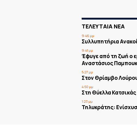
ΤΕΛΕΥΤΑΙΑ ΝΕΑ
9:46 μμ
Συλλυπητήρια Ανακο
9:41 μμ
Έφυγε από τη ζωή ο 
Αναστάσιος Παμπουκ
5:27 μμ
Στον Θρίαμβο Λούρο
4:50 μμ
Στη Θύελλα Κατσικάς
1:23 μμ
Τηλυκράτης: Ενίσχυσ