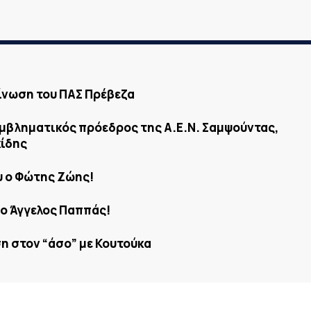
ίνωση του ΠΑΣ Πρέβεζα
εμβληματικός πρόεδρος της Α.Ε.Ν. Σαμψούντας,
ίδης
υ ο Φώτης Ζώης!
 ο Άγγελος Παππάς!
η στον “άσο” με Κουτούκα