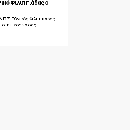
νικό Φιλιππιάδας ο
Α.Π.Σ. Εθνικός Φιλιππιάδας
ριστη θέση να σας