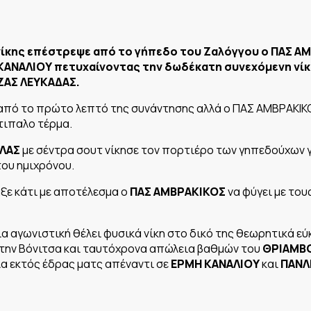
νίκης επέστρεψε από το γήπεδο του Ζαλόγγου ο ΠΑΣ Α
 ΚΑΝΑΛΙΟΥ πετυχαίνοντας την δωδέκατη συνεχόμενη νί
ΖΑΣ ΛΕΥΚΑΔΑΣ.
 από το πρώτο λεπτό της συνάντησης αλλά ο ΠΑΣ ΑΜΒΡΑΚΙΚ
τιπαλο τέρμα.
ΙΛΑΣ
με σέντρα σουτ νίκησε τον πορτιέρο των γηπεδούχων γι
του ημιχρόνου.
ξε κάτι με αποτέλεσμα ο
ΠΑΣ ΑΜΒΡΑΚΙΚΟΣ
να φύγει με του
ία αγωνιστική θέλει φυσικά νίκη στο δικό της θεωρητικά εύ
την Βόνιτσα και ταυτόχρονα απώλεια βαθμών του
ΘΡΙΑΜΒ
α εκτός έδρας ματς απέναντι σε
ΕΡΜΗ ΚΑΝΑΛΙΟΥ
και
ΠΑΝΛ