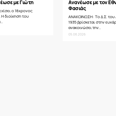
έωσε με Γιώτη
Ανανέωσε με τον Εθ
Φασιάς
χίσει ο 18χρονος
 Η διοίκηση του
ΑΝΑΚΟΙΝΩΣΗ: Το Δ.Σ. του 
..
1935 βρίσκεται στην ευχά
ανακοινώσει την...
05.08.2026