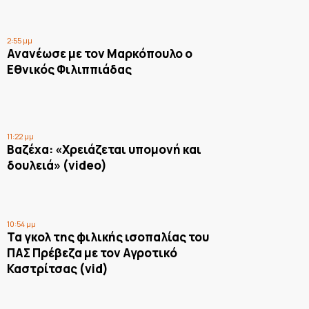
2:55 μμ
Ανανέωσε με τον Μαρκόπουλο ο
Εθνικός Φιλιππιάδας
11:22 μμ
Βαζέχα: «Χρειάζεται υπομονή και
δουλειά» (video)
10:54 μμ
Τα γκολ της φιλικής ισοπαλίας του
ΠΑΣ Πρέβεζα με τον Αγροτικό
Καστρίτσας (vid)