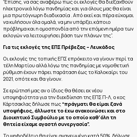
“Επίσης, να σας αναφέρω πως οι εκλογές θα διεξαχθούν
ηλεκτρονικά λόγω πανδημίας και για όλους μας θα είναι
μια πρωτόγνωρη διαδικασία . Από εκεί και πέρα εύχομαι
να κυλήσουν όλα ομαλά, να μην υπάρξει κάποιο
πρόβλημα και η ομοσπονδία από την επόμενη ημέρα των
εκλογών να λειτουργήσει βάση των πλάνων της”.
Για τις εκλογές της ΕΠΣ Πρέβεζας – Λευκάδος
Οι εκλογές της τοπικής ΕΠΣ επρόκειτο να γίνουν περί τα
τέλη Μαρτίου αλλά λόγω της πανδημίας με νομοθετική
ρύθμιση έχουν πάρει παράταση έως το Καλοκαίρι του
2021, οπότε και θα γίνουν.
Σε ερώτησή μας αν ο ίδιος θα θέσει εκ νέου
υποψηφιότητα για την διεκδίκηση της ΕΠΣ Π-Λ, ο κος
Κάρτσακλας δήλωσε πως
“πράγματι θα είμαι ξανά
υποψήφιος, άλλωστε το έχω ανακοινώσει και στο
Διοικητικό Συμβούλιο με το οποίο καθ’όλη τη
θητεία είχαμε αγαστή συνεργασία”.
Το ψηφοδέλτιο θα είναι ανανεωμένο κατά 50%, δήλωσε