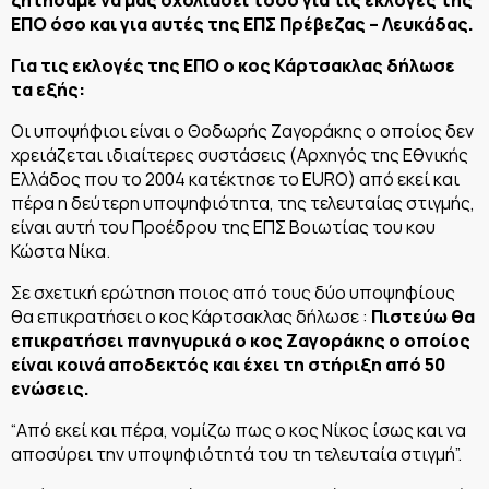
ΕΠΟ όσο και για αυτές της ΕΠΣ Πρέβεζας – Λευκάδας.
Για τις εκλογές της ΕΠΟ ο κος Κάρτσακλας δήλωσε
τα εξής:
Οι υποψήφιοι είναι ο Θοδωρής Ζαγοράκης ο οποίος δεν
χρειάζεται ιδιαίτερες συστάσεις (Αρχηγός της Εθνικής
Ελλάδος που το 2004 κατέκτησε το EURO) από εκεί και
πέρα η δεύτερη υποψηφιότητα, της τελευταίας στιγμής,
είναι αυτή του Προέδρου της ΕΠΣ Βοιωτίας του κου
Κώστα Νίκα.
Σε σχετική ερώτηση ποιος από τους δύο υποψηφίους
θα επικρατήσει ο κος Κάρτσακλας δήλωσε :
Πιστεύω θα
επικρατήσει πανηγυρικά ο κος Ζαγοράκης ο οποίος
είναι κοινά αποδεκτός και έχει τη στήριξη από 50
ενώσεις.
“Από εκεί και πέρα, νομίζω πως ο κος Νίκος ίσως και να
αποσύρει την υποψηφιότητά του τη τελευταία στιγμή”.