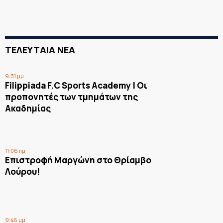
ΤΕΛΕΥΤΑΙΑ ΝΕΑ
9:31 μμ
Filippiada F.C Sports Academy | Οι
προπονητές των τμημάτων της
Ακαδημίας
11:06 πμ
Επιστροφή Μαργώνη στο Θρίαμβο
Λούρου!
9:46 μμ