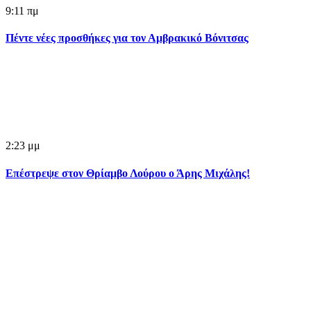
9:11 πμ
Πέντε νέες προσθήκες για τον Αμβρακικό Βόνιτσας
2:23 μμ
Επέστρεψε στον Θρίαμβο Λούρου ο Άρης Μιχάλης!