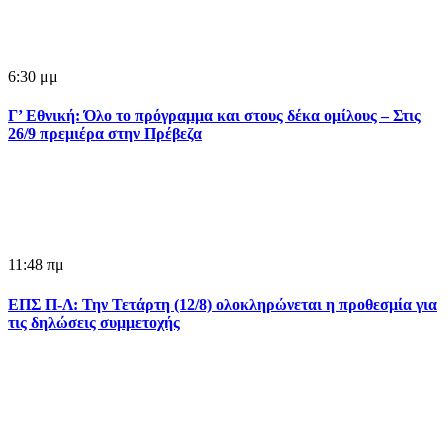
6:30 μμ
Γ’ Εθνική: Όλο το πρόγραμμα και στους δέκα ομίλους – Στις
26/9 πρεμιέρα στην Πρέβεζα
11:48 πμ
ΕΠΣ Π-Λ: Την Τετάρτη (12/8) ολοκληρώνεται η προθεσμία για
τις δηλώσεις συμμετοχής