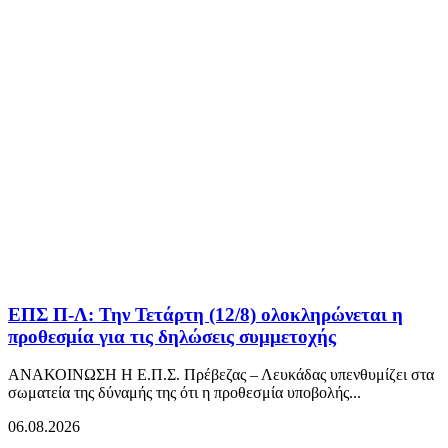
ΕΠΣ Π-Λ: Την Τετάρτη (12/8) ολοκληρώνεται η
προθεσμία για τις δηλώσεις συμμετοχής
ΑΝΑΚΟΙΝΩΣΗ Η Ε.Π.Σ. Πρέβεζας – Λευκάδας υπενθυμίζει στα
σωματεία της δύναμής της ότι η προθεσμία υποβολής...
06.08.2026