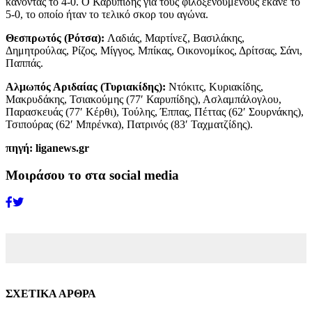
κάνοντας το 4-0. Ο Καρυπίδης για τους φιλοξενούμενους έκανε το
5-0, το οποίο ήταν το τελικό σκορ του αγώνα.
Θεσπρωτός (Ρότσα):
Λαδιάς, Μαρτίνεζ, Βασιλάκης,
Δημητρούλας, Ρίζος, Μίγγος, Μπίκας, Οικονομίκος, Δρίτσας, Σάνι,
Παππάς.
Αλμωπός Αριδαίας (Τυριακίδης):
Ντόκιτς, Κυριακίδης,
Μακρυδάκης, Τσιακούμης (77′ Καρυπίδης), Ασλαμπάλογλου,
Παρασκευάς (77′ Κέρθι), Τούλης, Έππας, Πέττας (62′ Σουρνάκης),
Τσιπούρας (62′ Μπρένκα), Πατρινός (83′ Ταχματζίδης).
πηγή: liganews.gr
Μοιράσου το στα social media
ΣΧΕΤΙΚΑ ΑΡΘΡΑ