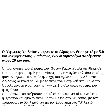
Ο Αλμωπός Αριδαίας νίκησε εκτός έδρας τον Θεσπρωτό με 5-0
και ανέβηκε στους 36 πόντους, ενώ οι γηπεδούχοι παρέμειναν
στους 20 πόντους.
Ο προπονητής του Θεσπρωτού, Χουάν Ραμόν Ρότσα τιμήθηκε σε
επίσημο δημότη της Ηγουμενίτσας πριν τον αγώνα. Οι δύο ομάδες
ήταν ανταγωνιστικές από την αρχή του αγώνα, με τον Αλμωπό
Αριδαίας να κάνει το 1-0 με το γκολ του Πατρινού στο 36′ λεπτό.
Οι φιλοξενούμενοι προηγήθηκαν με 1-0 στο τέλος του πρώτου
ημιχρόνου.
Οι κυανόλευκοι ανέβασαν ρυθμό στα πρώτα λεπτά του δεύτερου
ημιχρόνου και έβαλαν γκολ με τον Πέττα στο 51′ λεπτό, με τον
Τσιπούρα στο 56′ λεπτό και με τον Σουρνάκη στο 73′ λεπτό,