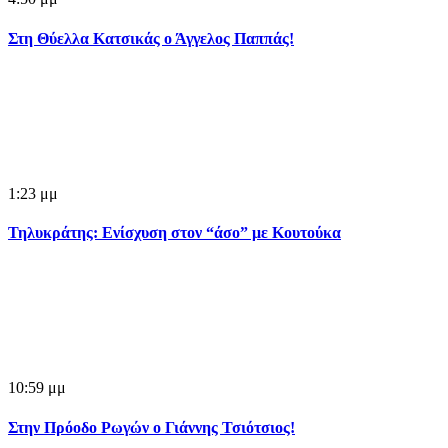
Στη Θύελλα Κατσικάς ο Άγγελος Παππάς!
1:23 μμ
Τηλυκράτης: Ενίσχυση στον “άσο” με Κουτούκα
10:59 μμ
Στην Πρόοδο Ρωγών ο Γιάννης Τσιότσιος!