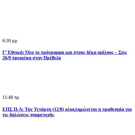
6:30 μμ
Γ’ Εθνική: Όλο το πρόγραμμα και στους δέκα ομίλους – Στις
26/9 πρεμιέρα στην Πρέβεζα
11:48 πμ
ΕΠΣ Π-Λ: Την Τετάρτη (12/8) ολοκληρώνεται η προθεσμία για
τις δηλώσεις συμμετοχής