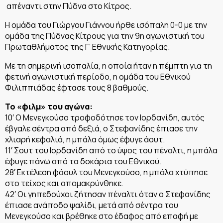
απέναντι στην Πύδνα στο Κίτρος.
Η ομάδα του Γιώργου Γιάννου ήρθε ισόπαλη 0-0 με την
ομάδα της Πύδνας Κίτρους για την 9η αγωνιστική του
Πρωταθλήματος της Γ’ Εθνικής Κατηγορίας.
Με τη σημερινή ισοπαλία, η οποία ήταν η πέμπτη για τη
φετινή αγωνιστική περίοδο, η ομάδα του Εθνικού
Φιλιππιάδας έφτασε τους 8 βαθμούς.
Το «φιλμ» του αγώνα:
10′ Ο Μενεγκούσο τροφοδότησε τον Ιορδανίδη, αυτός
έβγαλε σέντρα από δεξιά, ο Στεφανίδης έπιασε την
χλιαρή κεφαλιά, η μπάλα όμως έφυγε άουτ.
11′ Σουτ του Ιορδανίδη από το ύψος του πέναλτι, η μπάλα
έφυγε πάνω από τα δοκάρια του Εθνικού.
28′ Εκτέλεση φάουλ του Μενεγκούσο, η μπάλα χτύπησε
στο τείχος και απομακρύνθηκε.
42′ Οι γηπεδούχοι ζήτησαν πέναλτι όταν ο Στεφανίδης
έπιασε ανάποδο ψαλίδι, μετά από σέντρα του
Μενεγκούσο και βρέθηκε στο έδαφος από επαφή με