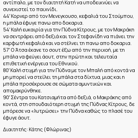
αντίπαλο, με τον διαιτητή Κατή να υποδεικνύει να
συνεχιστεί το παιχνίδι.
44′ Κορνερ από τον Μενεγκουσο, κεφαλιά του Στούμπου,
η μπάλα έφυγε πανω απο δοκαρια.
54′ Καλή ευκαιρία για την Πύδνα Κίτρους, με τον Μακράκη
να σεντράρει από δεξιά και τον Στεφανίδη να πιάνει την
καρφωτή κεφαλιά και να στέλνει τη πανω απο δοκαρια.
57′ Ο Άτσα έκανε το σουτ έξω από την περιχοή, με τη
μπάλα να φεύγει άουτ, στην πρώτη και τελευταία
επιθετική ενέργεια του Εθνικού.
80′ Καλή στιγμή για την Πύδνα με τον Μπαλή από κοντά να
μη μπορεί να στείλει τη μπάλα στα δίχτυα, μιας και η
μπάλα προσέκρουσε σε σώματα αμυντικών και
απομακρύνθηκε.
90′ Σέντρα του Κατσιαμήτα από δεξιά, ο Μακράκης από
κοντά, στη σπουδαιότερη στιγμή της Πύδνας Κίτρους, δε
μπόρεσε να «λυτρώσει» την Πύδνα καθώς το πλασέ του
έφυγε άουτ.
Διαιτητής: Κάτης (Φλώρινας)