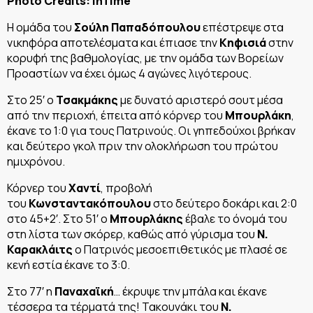
Photo Credits: InTime
Η ομάδα του
Σούλη Παπαδόπουλου
επέστρεψε στα
νικηφόρα αποτελέσματα και έπιασε την
Κηφισιά
στην
κορυφή της βαθμολογίας, με την ομάδα των Βορείων
Προαστίων να έχει όμως 4 αγώνες λιγότερους.
Στο 25′ ο
Τσακμάκης
με δυνατό αριστερό σουτ μέσα
από την περιοχή, έπειτα από κόρνερ του
Μπουρλάκη
,
έκανε το 1:0 για τους Πατρινούς. Οι γηπεδούχοι βρήκαν
και δεύτερο γκολ πριν την ολοκλήρωση του πρώτου
ημιχρόνου.
Κόρνερ του
Χαντί
, προβολή
του
Κωνσταντακόπουλου
στο δεύτερο δοκάρι και 2:0
στο 45+2′. Στο 51′ ο
Μπουρλάκης
έβαλε το όνομά του
στη λίστα των σκόρερ, καθώς από γύρισμα του
Ν.
Καρακλάιτς
ο Πατρινός μεσοεπιθετικός με πλασέ σε
κενή εστία έκανε το 3:0.
Στο 77′ η
Παναχαϊκή
… έκρυψε την μπάλα και έκανε
τέσσερα τα τέρματά της! Τακουνάκι του
Ν.