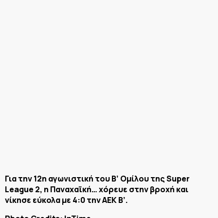
Για την 12η αγωνιστική του Β’ Ομίλου της Super
League 2, η Παναχαϊκή… χόρευε στην βροχή και
νίκησε εύκολα με 4:0 την ΑΕΚ Β’.