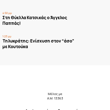
4:50 μμ
Στη Θύελλα Κατσικάς ο Άγγελος
Παππάς!
1:23 μμ
Τηλυκράτης: Ενίσχυση στον “άσο”
με Κουτούκα
Μέλος με
Α.Μ. 13363