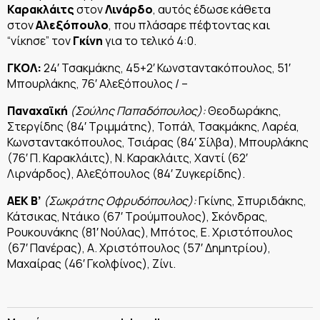
Καρακλάιτς
στον
Λινάρδο
, αυτός έδωσε κάθετα
στον
Αλεξόπουλο
, που πλάσαρε πέφτοντας και
“νίκησε” τον
Γκίνη
για το τελικό 4:0.
ΓΚΟΛ:
24′ Τσακμάκης, 45+2′ Κωνσταντακόπουλος, 51′
Μπουρλάκης, 76′ Αλεξόπουλος / –
Παναχαϊκή
(Σούλης Παπαδόπουλος):
Θεοδωράκης,
Στεργίδης (84′ Τριμμάτης), Τοπάλ, Τσακμάκης, Λαρέα,
Κωνσταντακόπουλος, Τσιάρας (84′ Σίλβα), Μπουρλάκης
(76′ Π. Καρακλάιτς), Ν. Καρακλάιτς, Χαντί (62′
Λιρνάρδος), Αλεξόπουλος (84′ Ζυγκερίδης).
ΑΕΚ Β’
(Σωκράτης Οφρυδόπουλος):
Γκίνης, Σπυριδάκης,
Κάτσικας, Ντάικο (67′ Τρούμπουλος), Σκόνδρας,
Ρουκουνάκης (81′ Νούλας), Μπότος, Ε. Χριστόπουλος
(67′ Πανέρας), Α. Χριστόπουλος (57′ Δημητρίου),
Μαχαίρας (46′ Γκολφίνος), Ζίνι.