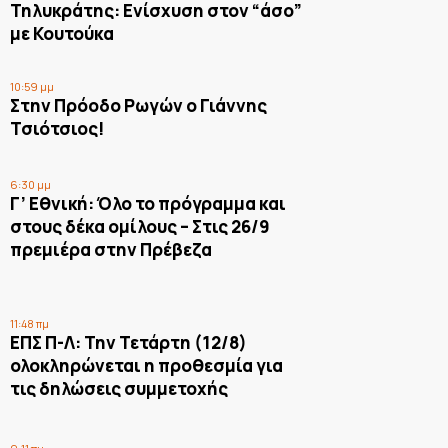
Τηλυκράτης: Ενίσχυση στον “άσο”
με Κουτούκα
10:59 μμ
Στην Πρόοδο Ρωγών ο Γιάννης
Τσιότσιος!
6:30 μμ
Γ’ Εθνική: Όλο το πρόγραμμα και
στους δέκα ομίλους – Στις 26/9
πρεμιέρα στην Πρέβεζα
11:48 πμ
ΕΠΣ Π-Λ: Την Τετάρτη (12/8)
ολοκληρώνεται η προθεσμία για
τις δηλώσεις συμμετοχής