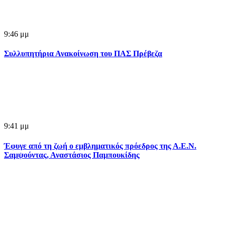
9:46 μμ
Συλλυπητήρια Ανακοίνωση του ΠΑΣ Πρέβεζα
9:41 μμ
Έφυγε από τη ζωή ο εμβληματικός πρόεδρος της Α.Ε.Ν.
Σαμψούντας, Αναστάσιος Παμπουκίδης