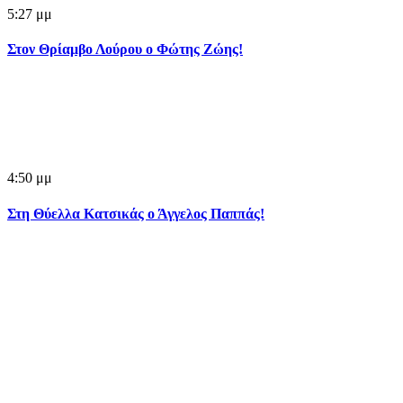
5:27 μμ
Στον Θρίαμβο Λούρου ο Φώτης Ζώης!
4:50 μμ
Στη Θύελλα Κατσικάς ο Άγγελος Παππάς!