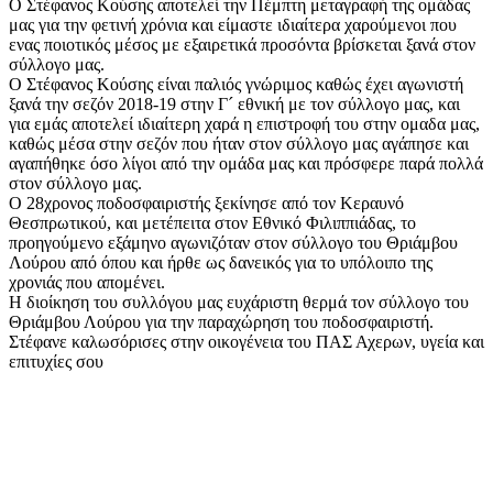
Ο Στέφανος Κούσης αποτελεί την Πέμπτη μεταγραφή της ομάδας
μας για την φετινή χρόνια και είμαστε ιδιαίτερα χαρούμενοι που
ενας ποιοτικός μέσος με εξαιρετικά προσόντα βρίσκεται ξανά στον
σύλλογο μας.
Ο Στέφανος Κούσης είναι παλιός γνώριμος καθώς έχει αγωνιστή
ξανά την σεζόν 2018-19 στην Γ´ εθνική με τον σύλλογο μας, και
για εμάς αποτελεί ιδιαίτερη χαρά η επιστροφή του στην ομαδα μας,
καθώς μέσα στην σεζόν που ήταν στον σύλλογο μας αγάπησε και
αγαπήθηκε όσο λίγοι από την ομάδα μας και πρόσφερε παρά πολλά
στον σύλλογο μας.
Ο 28χρονος ποδοσφαιριστής ξεκίνησε από τον Κεραυνό
Θεσπρωτικού, και μετέπειτα στον Εθνικό Φιλιππιάδας, το
προηγούμενο εξάμηνο αγωνιζόταν στον σύλλογο του Θριάμβου
Λούρου από όπου και ήρθε ως δανεικός για το υπόλοιπο της
χρονιάς που απομένει.
Η διοίκηση του συλλόγου μας ευχάριστη θερμά τον σύλλογο του
Θριάμβου Λούρου για την παραχώρηση του ποδοσφαιριστή.
Στέφανε καλωσόρισες στην οικογένεια του ΠΑΣ Αχερων, υγεία και
επιτυχίες σου