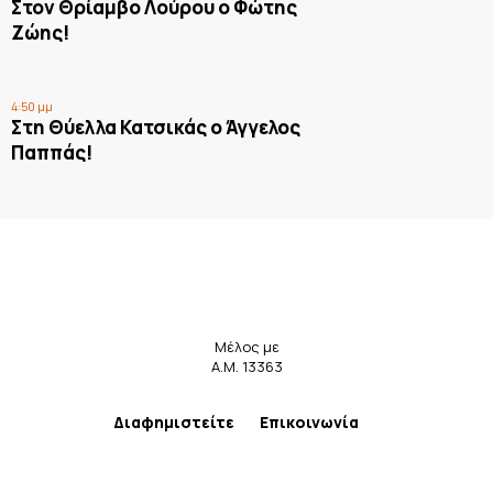
Στον Θρίαμβο Λούρου ο Φώτης
Ζώης!
4:50 μμ
Στη Θύελλα Κατσικάς ο Άγγελος
Παππάς!
Μέλος με
Α.Μ. 13363
Διαφημιστείτε
Επικοινωνία