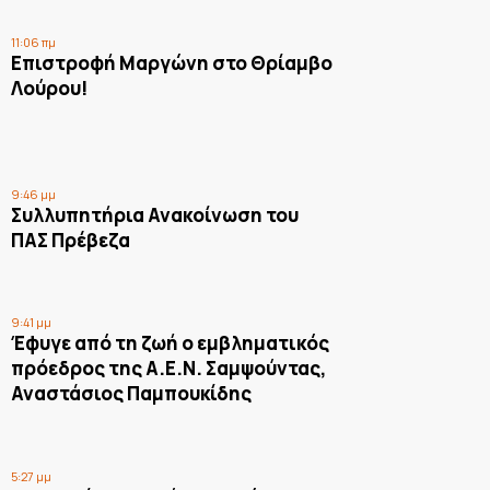
11:06 πμ
Επιστροφή Μαργώνη στο Θρίαμβο
Λούρου!
9:46 μμ
Συλλυπητήρια Ανακοίνωση του
ΠΑΣ Πρέβεζα
9:41 μμ
Έφυγε από τη ζωή ο εμβληματικός
πρόεδρος της Α.Ε.Ν. Σαμψούντας,
Αναστάσιος Παμπουκίδης
5:27 μμ