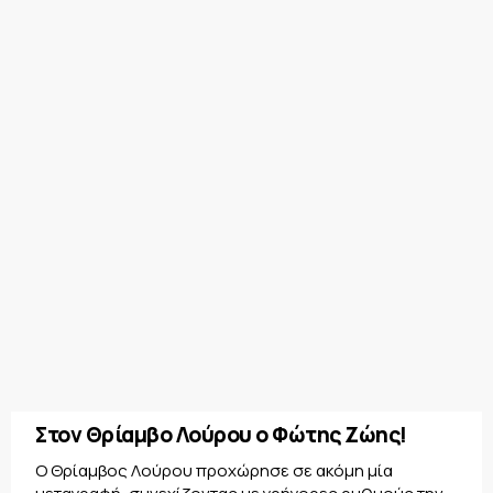
Στον Θρίαμβο Λούρου ο Φώτης Ζώης!
Ο Θρίαμβος Λούρου προχώρησε σε ακόμη μία