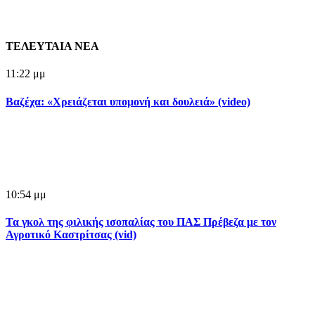
ΤΕΛΕΥΤΑΙΑ ΝΕΑ
11:22 μμ
Βαζέχα: «Χρειάζεται υπομονή και δουλειά» (video)
10:54 μμ
Τα γκολ της φιλικής ισοπαλίας του ΠΑΣ Πρέβεζα με τον
Αγροτικό Καστρίτσας (vid)