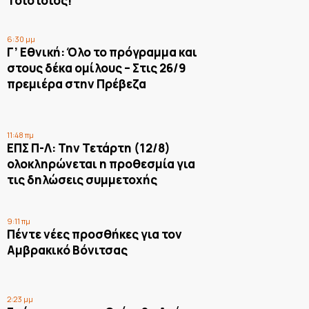
Τσιότσιος!
6:30 μμ
Γ’ Εθνική: Όλο το πρόγραμμα και
στους δέκα ομίλους – Στις 26/9
πρεμιέρα στην Πρέβεζα
11:48 πμ
ΕΠΣ Π-Λ: Την Τετάρτη (12/8)
ολοκληρώνεται η προθεσμία για
τις δηλώσεις συμμετοχής
9:11 πμ
Πέντε νέες προσθήκες για τον
Αμβρακικό Βόνιτσας
2:23 μμ