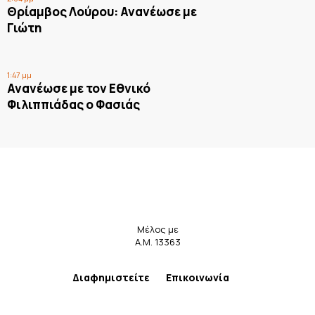
Θρίαμβος Λούρου: Ανανέωσε με
Γιώτη
1:47 μμ
Ανανέωσε με τον Εθνικό
Φιλιππιάδας ο Φασιάς
Μέλος με
Α.Μ. 13363
Διαφημιστείτε
Επικοινωνία