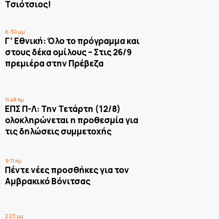
Τσιότσιος!
6:30 μμ
Γ’ Εθνική: Όλο το πρόγραμμα και
στους δέκα ομίλους – Στις 26/9
πρεμιέρα στην Πρέβεζα
11:48 πμ
ΕΠΣ Π-Λ: Την Τετάρτη (12/8)
ολοκληρώνεται η προθεσμία για
τις δηλώσεις συμμετοχής
9:11 πμ
Πέντε νέες προσθήκες για τον
Αμβρακικό Βόνιτσας
2:23 μμ