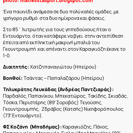
photo: matiesstasport.blogspot.com
Ένα παιχνίδι ανάμεσα σε δυο πολύ καλές ομάδες, με
γρήγορο ρυθμό στα δυο ημίχρονα και φάσεις.
Στο 85΄ λυτρωτής για τους γηπεδούχους ήταν ο
Εντουάρντο, όταν κατάφερε να βγει στην αντεπίθεση
έπειτα από εκπληκτική μακρινή μπαλιά του
Γκουντρουμπή και απέναντι στον Καραγκιόζη έκανε το
1-0.
Διαιτητής:
Χατζηπαναγιώτου (Ηπείρου)
Βοηθοί:
Τσάντας – Παπαλαζάρου (Ηπείρου)
Τηλυκράτης Λευκάδας (Ανδρέας Παντζιαράς):
Παρδαλός, Παπανίκου, Μπεκατώρος, Τακίδης, Σκιαδάς,
Τόσκα, Περιστέρης (89′ Σοροβός) Τεγούσης,
Γκουντρουμπής, Ζδράβος (Κατσής) Νικηφορόπουλος
(73′ Εντουάρντο).
ΦΣ Κοζάνη (Μπαδήμας):
Καραγκιόζης, Πάνος,