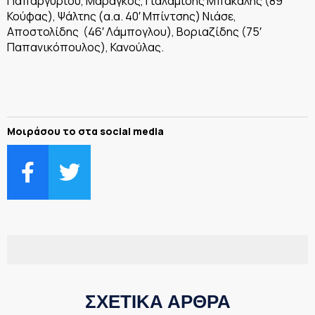
Παπαργυρίου, Μαραγκός, Γιαλαμίδης Μπακάλης (89′
Κούφας), Ψάλτης (α.α. 40′ Μπίντσης) Νιάσε,
Αποστολίδης (46′ Λάμπογλου), Βοριαζίδης (75′
Παπανικόπουλος), Κανούλας.
Μοιράσου το στα social media
ΣΧΕΤΙΚΑ ΑΡΘΡΑ