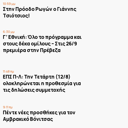
10:59 μμ
Στην Πρόοδο Ρωγών ο Γιάννης
Τσιότσιος!
6:30 μμ
Γ’ Εθνική: Όλο το πρόγραμμα και
στους δέκα ομίλους – Στις 26/9
πρεμιέρα στην Πρέβεζα
11:48 πμ
ΕΠΣ Π-Λ: Την Τετάρτη (12/8)
ολοκληρώνεται η προθεσμία για
τις δηλώσεις συμμετοχής
9:11 πμ
Πέντε νέες προσθήκες για τον
Αμβρακικό Βόνιτσας