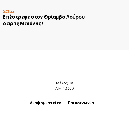
2:23 μμ
Επέστρεψε στον Θρίαμβο Λούρου
ο Άρης Μιχάλης!
Μέλος με
Α.Μ. 13363
Διαφημιστείτε
Επικοινωνία