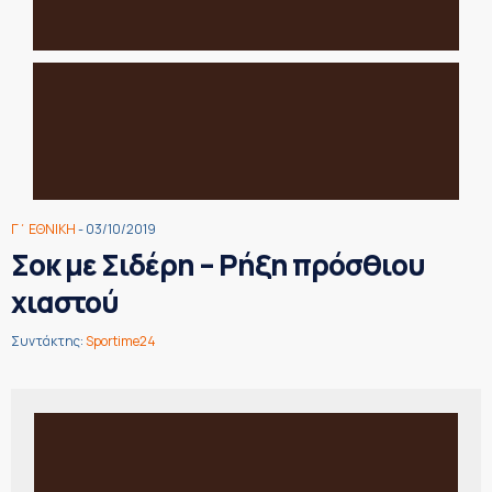
Γ΄ ΕΘΝΙΚΗ
- 03/10/2019
Σοκ με Σιδέρη – Ρήξη πρόσθιου
χιαστού
Συντάκτης:
Sportime24