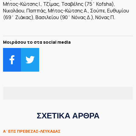
Μήτος-Κώτσης Ι., Τζίμας, Τσαβέλης (75΄ Kofsha),
Νικολάου, Παππάς, Μήτος-Κώτσης Α., Σούπε, Ευθυμίου
(69΄ Ζιάκας), Βασιλείου (90΄ Νόνας Δ.), Νόνας Π.
Μοιράσου το στα social media
ΣΧΕΤΙΚΑ ΑΡΘΡΑ
Α΄ΕΠΣ ΠΡΕΒΕΖΑΣ-ΛΕΥΚΑΔΑΣ