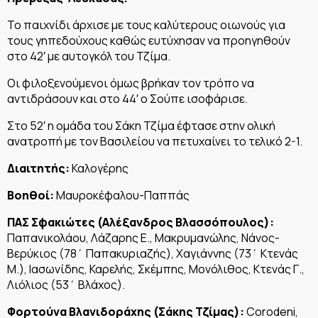
Το παιχνίδι άρχισε με τους καλύτερους οιωνούς για
τους γηπεδούχους καθώς ευτύχησαν να προηγηθούν
στο 42′ με αυτογκόλ του Τζίμα.
Οι φιλοξενούμενοι όμως βρήκαν τον τρόπο να
αντιδράσουν και στο 44′ ο Σούπε ισοφάρισε.
Στο 52′ η ομάδα του Σάκη Τζίμα έφτασε στην ολική
ανατροπή με τον Βασιλείου να πετυχαίνει το τελικό 2-1.
Διαιτητής:
Καλογέρης
Βοηθοί:
Μαυροκέφαλου-Παππάς
ΠΑΣ Σφακιώτες (Αλέξανδρος Βλασσόπουλος):
Παπανικολάου, Λάζαρης Ε., Μακρυμανώλης, Νάνος-
Βερύκιος (78΄ Παπακυριαζής), Χαγιάννης (73΄ Κτενάς
Μ.), Ιασωνίδης, Καρελής, Σκέμπης, Μονόλιθος, Κτενάς Γ.,
Λιόλιος (53΄ Βλάχος).
Φορτούνα Βλανιδοράχης (Σάκης Τζίμας):
Corodeni,