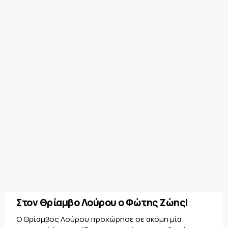
Στον Θρίαμβο Λούρου ο Φώτης Ζώης!
Ο Θρίαμβος Λούρου προχώρησε σε ακόμη μία