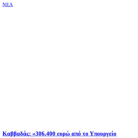
ΝΕΑ
Καββαδάς: «306.400 ευρώ από το Υπουργείο