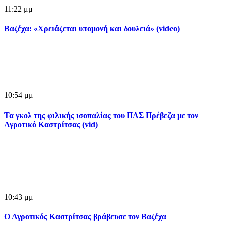
11:22 μμ
Βαζέχα: «Χρειάζεται υπομονή και δουλειά» (video)
10:54 μμ
Τα γκολ της φιλικής ισοπαλίας του ΠΑΣ Πρέβεζα με τον
Αγροτικό Καστρίτσας (vid)
10:43 μμ
Ο Αγροτικός Καστρίτσας βράβευσε τον Βαζέχα