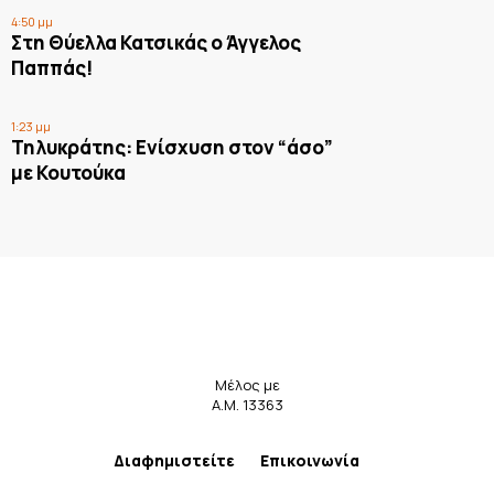
4:50 μμ
Στη Θύελλα Κατσικάς ο Άγγελος
Παππάς!
1:23 μμ
Τηλυκράτης: Ενίσχυση στον “άσο”
με Κουτούκα
Μέλος με
Α.Μ. 13363
Διαφημιστείτε
Επικοινωνία