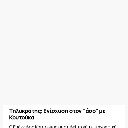
Τηλυκράτης: Ενίσχυση στον “άσο” με
Κουτούκα
Ο Ευάγγελος Κουτούκας αποτελεί τη νέα μεταγραφική