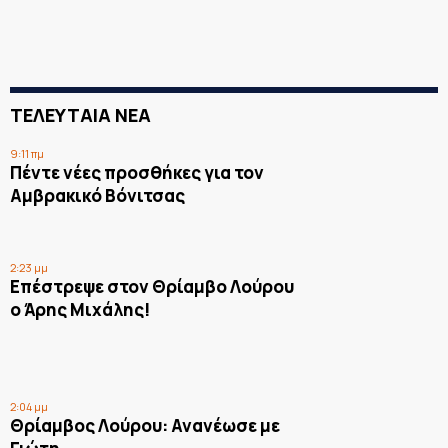
ΤΕΛΕΥΤΑΙΑ ΝΕΑ
9:11 πμ
Πέντε νέες προσθήκες για τον
Αμβρακικό Βόνιτσας
2:23 μμ
Επέστρεψε στον Θρίαμβο Λούρου
ο Άρης Μιχάλης!
2:04 μμ
Θρίαμβος Λούρου: Ανανέωσε με