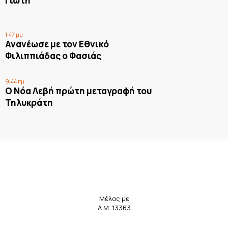
Γιώτη
1:47 μμ
Ανανέωσε με τον Εθνικό
Φιλιππιάδας ο Φασιάς
9:44 πμ
Ο Νόα Λεβή πρώτη μεταγραφή του
Τηλυκράτη
Μέλος με
Α.Μ. 13363