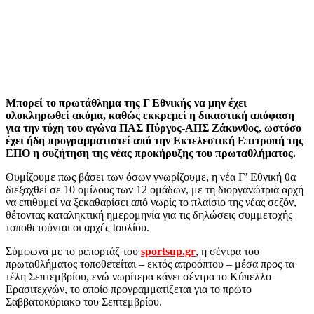
Μπορεί το πρωτάθλημα της Γ Εθνικής να μην έχει
ολοκληρωθεί ακόμα, καθώς εκκρεμεί η δικαστική απόφαση
για την τύχη του αγώνα ΠΑΣ Πύργος-ΑΠΣ Ζάκυνθος, ωστόσο
έχει ήδη προγραμματιστεί από την Εκτελεστική Επιτροπή της
ΕΠΟ η συζήτηση της νέας προκήρυξης του πρωταθλήματος.
Θυμίζουμε πως βάσει των όσων γνωρίζουμε, η νέα Γ’ Εθνική θα
διεξαχθεί σε 10 ομίλους των 12 ομάδων, με τη διοργανώτρια αρχή
να επιθυμεί να ξεκαθαρίσει από νωρίς το πλαίσιο της νέας σεζόν,
θέτοντας καταληκτική ημερομηνία για τις δηλώσεις συμμετοχής
τοποθετούνται οι αρχές Ιουλίου.
Σύμφωνα με το ρεπορτάζ του
sportsup.gr
, η σέντρα του
πρωταθλήματος τοποθετείται – εκτός απροόπτου – μέσα προς τα
τέλη Σεπτεμβρίου, ενώ νωρίτερα κάνει σέντρα το Κύπελλο
Ερασιτεχνών, το οποίο προγραμματίζεται για το πρώτο
Σαββατοκύριακο του Σεπτεμβρίου.