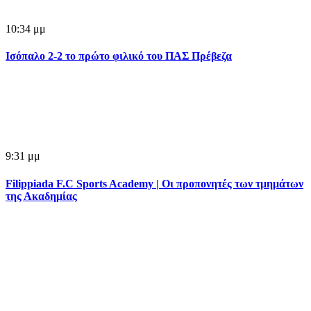
10:34 μμ
Ισόπαλο 2-2 το πρώτο φιλικό του ΠΑΣ Πρέβεζα
9:31 μμ
Filippiada F.C Sports Academy | Οι προπονητές των τμημάτων
της Ακαδημίας