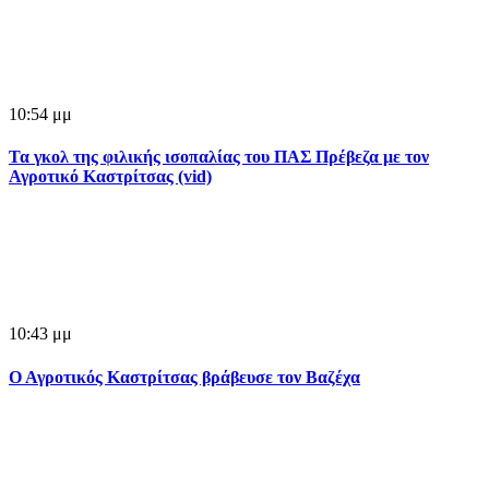
10:54 μμ
Τα γκολ της φιλικής ισοπαλίας του ΠΑΣ Πρέβεζα με τον
Αγροτικό Καστρίτσας (vid)
10:43 μμ
Ο Αγροτικός Καστρίτσας βράβευσε τον Βαζέχα