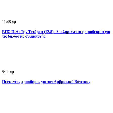
11:48 πμ
ΕΠΣ Π-Λ: Την Τετάρτη (12/8) ολοκληρώνεται η προθεσμία για
τις δηλώσεις συμμετοχής
9:11 πμ
Πέντε νέες προσθήκες για τον Αμβρακικό Βόνιτσας