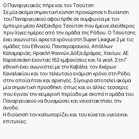
Ο Παναργειακός πήρε και τον Τσούτση.
Σε μία ακόμα σημαντική κίνηση προχώρησε η διοίκηση
του Παναργειακού αφού ήρθε σε συμφωνία με τον
έμπειρο μέσο Αλέξανδρο Τσούτση που έμεινε ελεύθερος
πριν λίγες ημέρες από την ομάδα της Ρόδου. Ο Τσούτσης
έχει αγωνιστεί αρκετά χρόνια στη Super League 2 με τις
ομάδες του Εθνικού, Πανσεραραικού, Απόλλων
Καλαμαριάς, Ηρακλή Ψαχνών,Δόξα Δράμας, Χανίων, ΑΕ
Καραϊσκάκη έχοντας 162 εμφανίσεις και 14 γκολ. Στη Γ
εθνική έχει αγωνιστεί με την Καβάλα, τον Αχέρων
Καναλακίου και τον τελευταίο ενάμιση χρόνο στη Ρόδο,
στην οποία ήταν και αρχηγός. Σίγουρα αποτελεί ακόμα
μία σημαντική προσθήκη, όπως και οι άλλες τεσσερις
που έγιναν την χειμερινή περίοδο με σκοπό η ομάδα του
Παναργειακού να δυναμώσει και να κατακτήσει την
άνοδο.
Η διοίκηση τον καλωσορίζει και του εύχεται υγεία και
επιτυχίες.