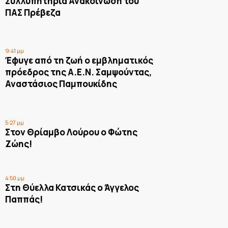
Συλλυπητήρια Ανακοίνωση του
ΠΑΣ Πρέβεζα
9:41 μμ
Έφυγε από τη ζωή ο εμβληματικός
πρόεδρος της Α.Ε.Ν. Σαμψούντας,
Αναστάσιος Παμπουκίδης
5:27 μμ
Στον Θρίαμβο Λούρου ο Φώτης
Ζώης!
4:50 μμ
Στη Θύελλα Κατσικάς ο Άγγελος
Παππάς!