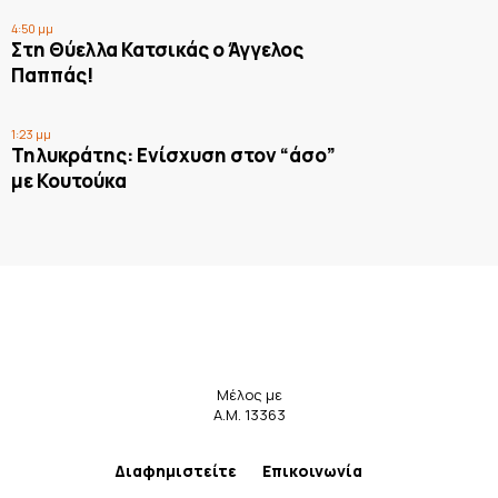
4:50 μμ
Στη Θύελλα Κατσικάς ο Άγγελος
Παππάς!
1:23 μμ
Τηλυκράτης: Ενίσχυση στον “άσο”
με Κουτούκα
Μέλος με
Α.Μ. 13363
Διαφημιστείτε
Επικοινωνία